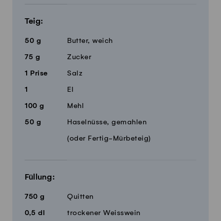
Teig:
50
g
Butter, weich
75
g
Zucker
1
Prise
Salz
1
EI
100
g
Mehl
50
g
Haselnüsse, gemahlen
(oder Fertig-Mürbeteig)
Füllung:
750
g
Quitten
0,5
dl
trockener Weisswein