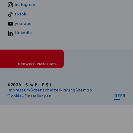
instagram
tiktok
youtube
LinkedIn
©2026
Impressum
Datenschutzerklärung
Sitemap
DEUT
FR
Cookie-Einstellungen
DE
FR