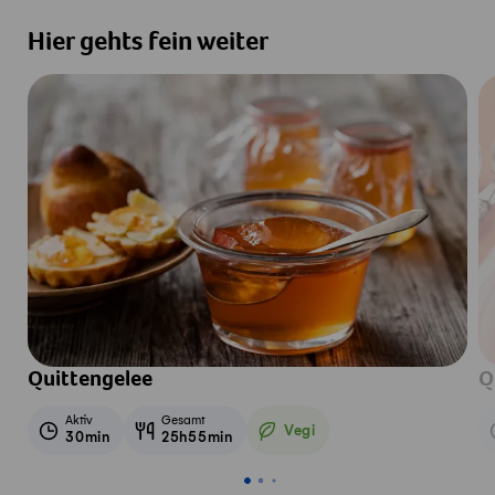
Hier gehts fein weiter
Quittengelee
Q
Aktiv
Gesamt
Vegi
30min
25h55min
Vegetarisch