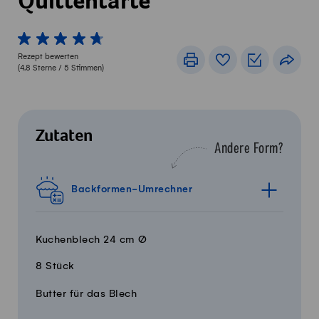
Quittentarte
1 von 5 Sterne
2 von 5 Sterne
3 von 5 Sterne
4 von 5 Sterne
5 von 5 Sterne
Rezept bewerten
Drucken
Rezeptbuch
Einkaufslis
Teile
(
4.8
Sterne /
5
Stimmen)
Zutaten
Andere Form?
Backformen-Umrechner
Kuchenblech 24 cm Ø
8 Stück
Menge
Zutaten
Butter für das Blech