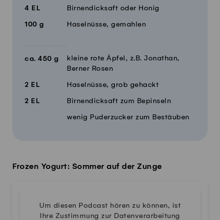
4
EL
Birnendicksaft oder Honig
100
g
Haselnüsse, gemahlen
kleine rote Äpfel, z.B. Jonathan,
ca.
450
g
Berner Rosen
2
EL
Haselnüsse, grob gehackt
2
EL
Birnendicksaft zum Bepinseln
wenig Puderzucker zum Bestäuben
Frozen Yogurt: Sommer auf der Zunge
Um diesen Podcast hören zu können, ist
Ihre Zustimmung zur Datenverarbeitung