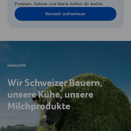
Problem, Sabine und Marie helfen dir weiter.
Kontakt aufnehmen
Fusszeile
Swissmilk
Wir Schweizer Bauern,
unsere Kühe, unsere
Milchprodukte