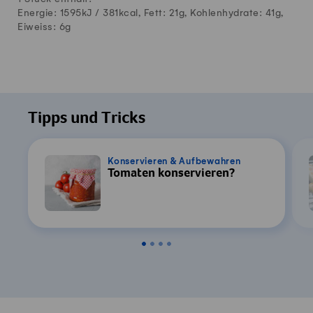
Energie: 1595kJ /
381
kcal, Fett:
21
g, Kohlenhydrate:
41
g,
Eiweiss:
6
g
Tipps und Tricks
Konservieren & Aufbewahren
Tomaten konservieren?