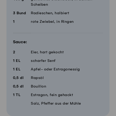
Scheiben
3
Bund
Radieschen, halbiert
1
rote Zwiebel, in Ringen
Sauce:
2
Eier, hart gekocht
1
EL
scharfer Senf
1
EL
Apfel- oder Estragonessig
0,5
dl
Rapsöl
0,5
dl
Bouillon
1
TL
Estragon, fein gehackt
Salz, Pfeffer aus der Mühle