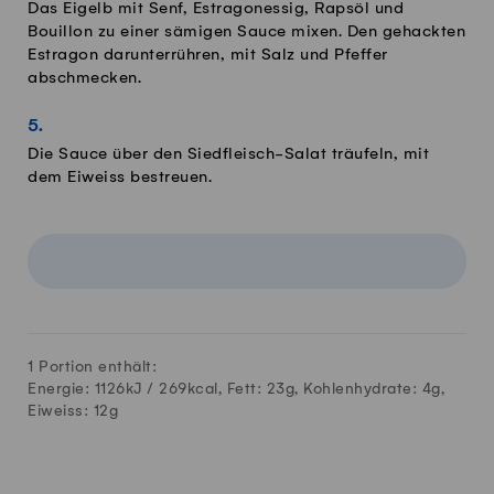
Das Eigelb mit Senf, Estragonessig, Rapsöl und
Bouillon zu einer sämigen Sauce mixen. Den gehackten
Estragon darunterrühren, mit Salz und Pfeffer
abschmecken.
Die Sauce über den Siedfleisch-Salat träufeln, mit
dem Eiweiss bestreuen.
1 Portion enthält:
Energie: 1126kJ /
269
kcal, Fett:
23
g, Kohlenhydrate:
4
g,
Eiweiss:
12
g