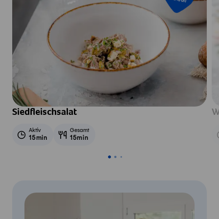
Siedfleischsalat
W
Aktiv
Gesamt
15min
15min