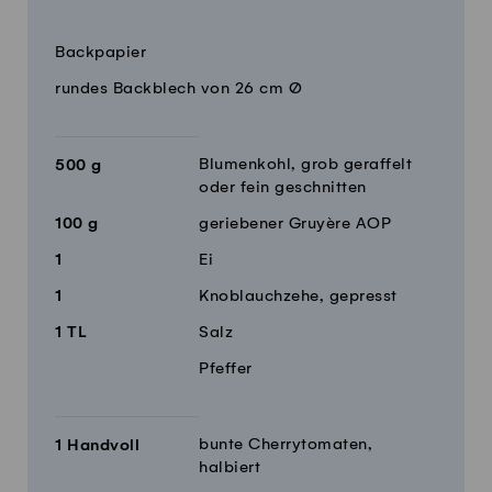
Menge
Zutaten
Backpapier
rundes Backblech von 26 cm Ø
Blumenkohl, grob geraffelt
500
g
oder fein geschnitten
100
g
geriebener Gruyère AOP
1
Ei
1
Knoblauchzehe, gepresst
1
TL
Salz
Pfeffer
bunte Cherrytomaten,
1
Handvoll
halbiert