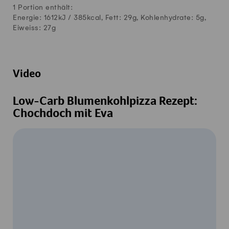
1 Portion enthält:
Energie: 1612kJ /
385
kcal, Fett:
29
g, Kohlenhydrate:
5
g,
Eiweiss:
27
g
Video
Low-Carb Blumenkohlpizza Rezept:
Chochdoch mit Eva