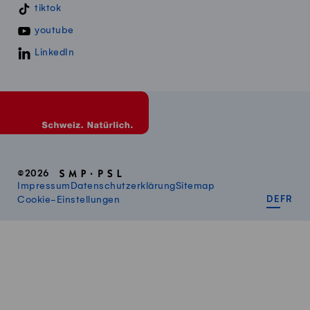
tiktok
youtube
LinkedIn
©2026
Impressum
Datenschutzerklärung
Sitemap
DEUT
FR
Cookie-Einstellungen
DE
FR