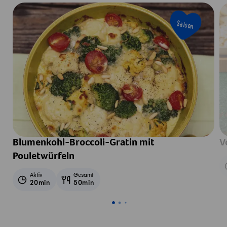
Saison
Blumenkohl-Broccoli-Gratin mit
V
Pouletwürfeln
Aktiv
Gesamt
20min
50min