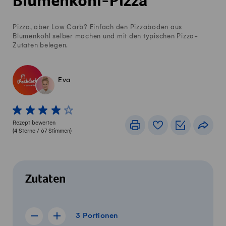
Blumenkohl-Pizza
Pizza, aber Low Carb? Einfach den Pizzaboden aus
Blumenkohl selber machen und mit den typischen Pizza-
Zutaten belegen.
Eva
1 von 5 Sterne
2 von 5 Sterne
3 von 5 Sterne
4 von 5 Sterne
5 von 5 Sterne
Rezept bewerten
Drucken
Rezeptbuch
Einkaufslis
Teile
(
4
Sterne /
67
Stimmen)
Zutaten
3 Portionen
3
Portionen
Rezept für 2 Portionen anzeigen
Rezept für 4 Portionen anzeigen