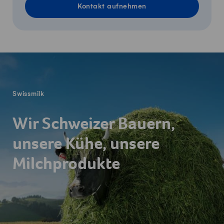
Kontakt aufnehmen
Fusszeile
Swissmilk
Wir Schweizer Bauern,
unsere Kühe, unsere
Milchprodukte