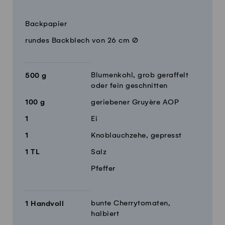
Menge
Zutaten
Backpapier
rundes Backblech von 26 cm Ø
Blumenkohl, grob geraffelt
500
g
oder fein geschnitten
100
g
geriebener Gruyère AOP
1
Ei
1
Knoblauchzehe, gepresst
1
TL
Salz
Pfeffer
bunte Cherrytomaten,
1
Handvoll
halbiert