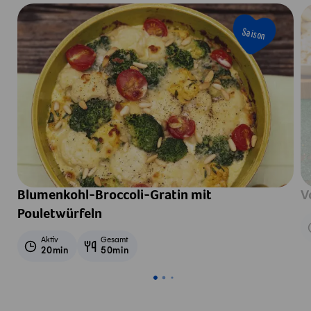
Saison
Blumenkohl-Broccoli-Gratin mit
V
Pouletwürfeln
Aktiv
Gesamt
20min
50min