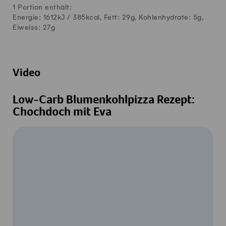
1 Portion enthält:
Energie: 1612kJ /
385
kcal, Fett:
29
g, Kohlenhydrate:
5
g,
Eiweiss:
27
g
Video
Low-Carb Blumenkohlpizza Rezept:
Chochdoch mit Eva