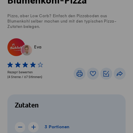
Blumenkohl-Pizza
Pizza, aber Low Carb? Einfach den Pizzaboden aus
Blumenkohl selber machen und mit den typischen Pizza-
Zutaten belegen.
Eva
1 von 5 Sterne
2 von 5 Sterne
3 von 5 Sterne
4 von 5 Sterne
5 von 5 Sterne
Rezept bewerten
Drucken
Rezeptbuch
Einkaufslis
Teile
(
4
Sterne /
67
Stimmen)
Zutaten
3 Portionen
3
Portionen
Rezept für 2 Portionen anzeigen
Rezept für 4 Portionen anzeigen