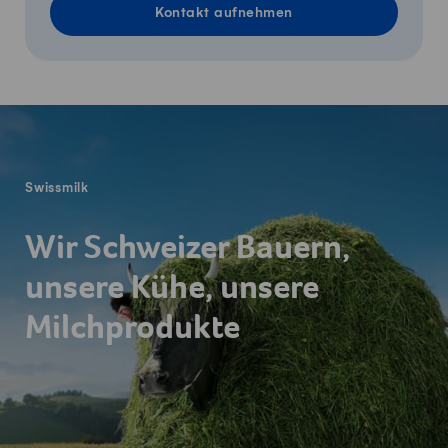
Kontakt aufnehmen
Fusszeile
Swissmilk
Wir Schweizer Bauern,
unsere Kühe, unsere
Milchprodukte