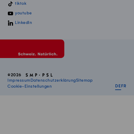
tiktok
youtube
LinkedIn
©2026
Impressum
Datenschutzerklärung
Sitemap
DEUT
FR
Cookie-Einstellungen
DE
FR