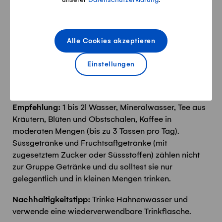
Wasser ist Leben.
Ungezuckerte Getränke
Alle Cookies akzeptieren
Wasser reguliert die Körpertemperatur, transportiert
Nährstoffe und Stoffwechselprodukte. Trinke täglich
Einstellungen
und über den Tag verteilt 1 bis 2l ungezuckerte
Getränke.
Empfehlung:
1 bis 2l Wasser, Mineralwasser, Tee aus
Kräutern, Blüten und Obstschalen, Kaffee in
moderaten Mengen (bis zu 3 Tassen pro Tag).
Süssgetränke und Fruchtsaftgetränke (mit
zugesetztem Zucker oder Süssstoffen) zählen nicht
zur Gruppe Getränke und du solltest sie nur
gelegentlich und in kleinen Mengen trinken.
Nachhaltigkeitstipp:
Trinke Hahnenwasser und
verwende eine wiederverwendbare Trinkflasche.