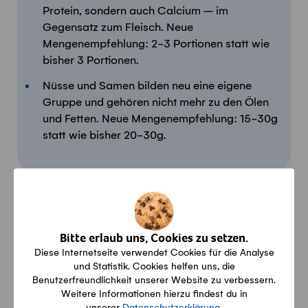
Protein, sondern auch Calcium – im
Gegensatz zum Fleisch. Neue
Mengenempfehlung: 2-3 Portionen statt wie
bisher 3 Portionen.
Nüsse und Samen bilden neu eine eigene
Gruppe und gehören nicht mehr zu den Ölen
und Fetten. Neue Mengenempfehlung: 15-30g
statt wie bisher 20-30g.
Bitte erlaub uns, Cookies zu setzen.
Diese Internetseite verwendet Cookies für die Analyse
und Statistik. Cookies helfen uns, die
Benutzerfreundlichkeit unserer Website zu verbessern.
Weitere Informationen hierzu findest du in
unserer
Datenschutzerklärung
.