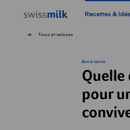
Surfer sur Swissmilk.ch
Accès rapides
Page d'accueil
Navigation princi
Recettes & idé
Trucs et astuces
Bon à savoir
Quelle 
pour u
conviv