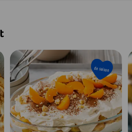
t
de saison