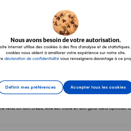
oyer des noyaux de cerises?
c (pâte brisée ou pâte sablée) comme pour les coussins chauf
Nous avons besoin de votre autorisation.
site internet utilise des cookies à des fins d'analyse et de statistiques.
cookies nous aident à améliorer votre expérience sur notre site.
différence entre une prune et un prun
re
déclaration de confidentialité
vous renseignera davantage à ce pro
aux sont très semblables; ils font partie de la même famille. Il
Définir mes préférences
Accepter tous les cookies
r si une courge est mûre?
lle rend un son creux, elle est mûre et son goût sera optimal. 