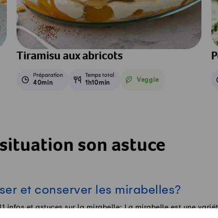
Tiramisu aux abricots
P
Préparation
Temps total
Veggie
40min
1h10min
Veggie
situation son astuce
ser et conserver les mirabelles?
1 infos et astuces sur la mirabelle: La mirabelle est une varié