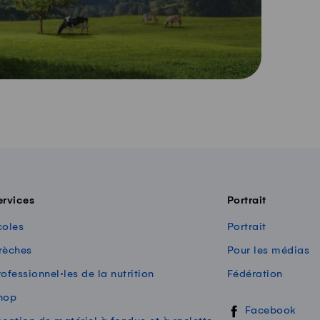
ervices
Portrait
coles
Portrait
rèches
Pour les médias
ofessionnel·les de la nutrition
Fédération
hop
Swissmilk sur les
Facebook