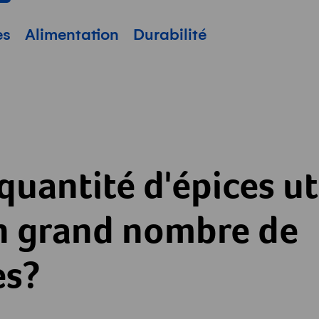
pale
es
Alimentation
Durabilité
quantité d'épices uti
n grand nombre de
es?