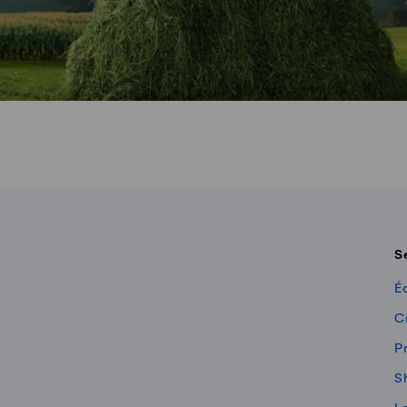
S
É
C
Pr
S