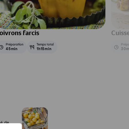
oivrons farcis
Cuiss
Préparation
Temps total
Prépa
45min
1h15min
30m
té de