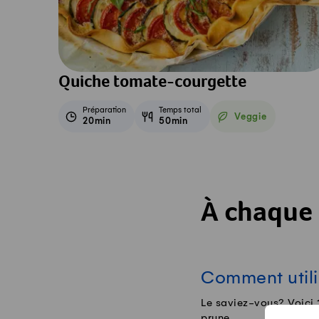
Quiche tomate-courgette
Préparation
Temps total
Veggie
20min
50min
Veggie
À chaque 
Comment utili
Le saviez-vous? Voici 1
prune...