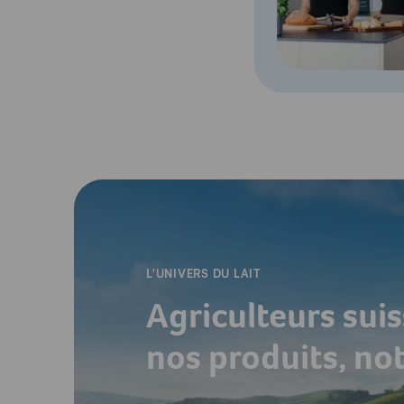
-
L'UNIVERS DU LAIT
Agriculteurs suis
nos produits, no