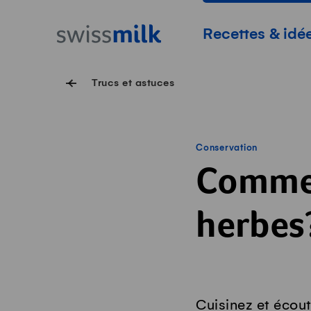
Surfer sur Swissmilk.ch
Accès rapides
Page d'accueil
Navigation princi
Recettes & idé
Trucs et astuces
Conservation
Commen
herbes
Cuisinez et écou