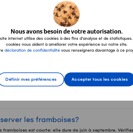
erver des cerises?
ydrater des cerises afin de les conserver pour l'hiver. Séchage
Nous avons besoin de votre autorisation.
site internet utilise des cookies à des fins d'analyse et de statistiques.
er des fines herbes?
cookies nous aident à améliorer votre expérience sur notre site.
re
déclaration de confidentialité
vous renseignera davantage à ce pro
 conserver certaines herbes aromatiques jusqu'à l'hiver est de
Définir mes préférences
Accepter tous les cookies
rver les fraises?
 des fraises étrangères, car elles arrivent plus tôt sur les étals q
erver les framboises?
s framboises est courte: elle dure de juin à septembre. Vérifiez