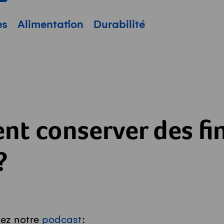
pale
es
Alimentation
Durabilité
t conserver des fi
?
tez notre
podcast
: