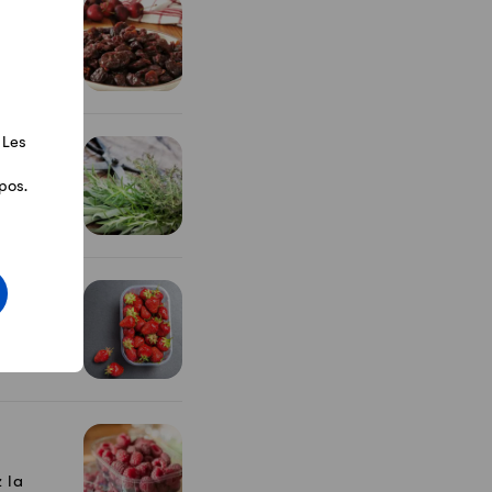
 au four:
 Les
pos.
 les
ue l...
 la