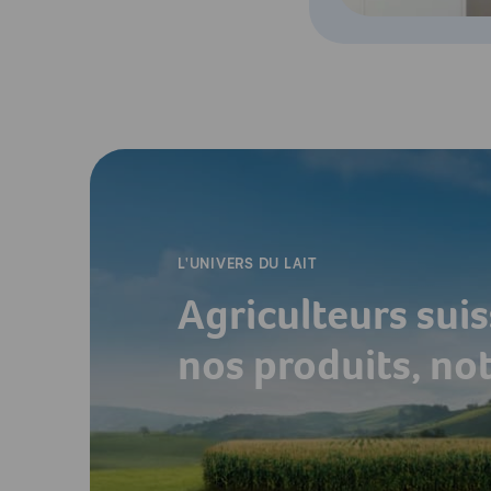
-
L'UNIVERS DU LAIT
Agriculteurs suis
nos produits, no