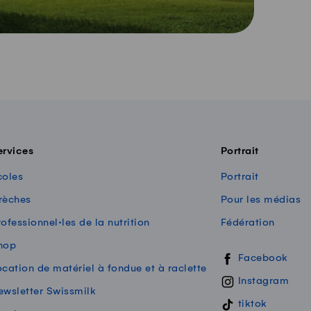
ervices
Portrait
coles
Portrait
rèches
Pour les médias
ofessionnel·les de la nutrition
Fédération
hop
Swissmilk sur les
Facebook
ocation de matériel à fondue et à raclette
Instagram
ewsletter Swissmilk
tiktok