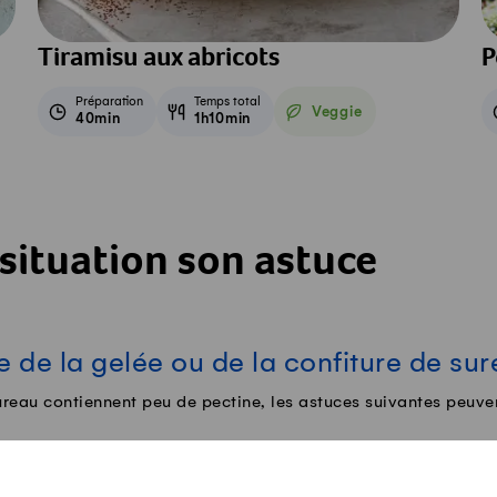
Tiramisu aux abricots
P
Préparation
Temps total
Veggie
40min
1h10min
Veggie
situation son astuce
 de la gelée ou de la confiture de su
eau contiennent peu de pectine, les astuces suivantes peuve