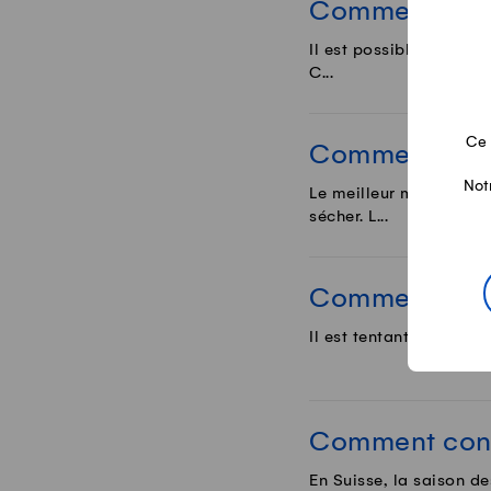
Comment cons
Il est possible de désh
C...
Ce 
Comment séch
Not
Le meilleur moyen pour
sécher. L...
Comment conse
Il est tentant d'acheter
Comment cons
En Suisse, la saison de