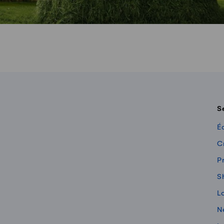
S
É
C
Pr
S
L
N