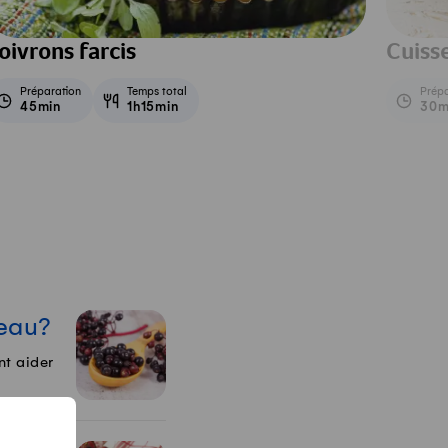
oivrons farcis
Cuiss
Préparation
Temps total
Prépa
45min
1h15min
30m
reau?
nt aider