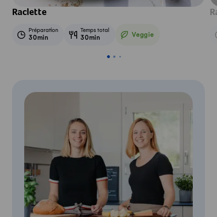
Raclette
R
Préparation
Temps total
Veggie
30min
30min
Veggie