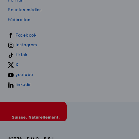
Portrait
Pour les médias
Fédération
Swissmilk sur les réseaux sociaux
Facebook
Instagram
tiktok
X
youtube
linkedin