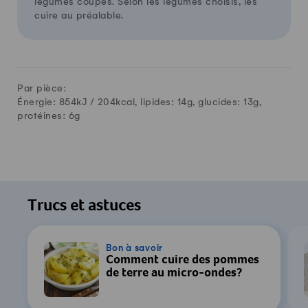
légumes coupés. Selon les légumes choisis, les
cuire au préalable.
Par pièce:
Énergie: 854kJ /
204
kcal, lipides:
14
g, glucides:
13
g,
protéines:
6
g
Trucs et astuces
Bon à savoir
Comment cuire des pommes
de terre au micro-ondes?