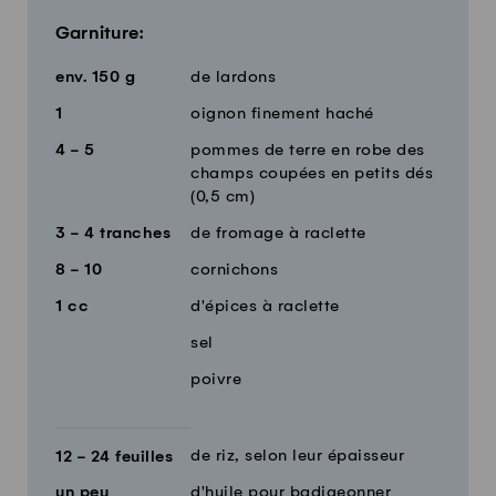
Garniture:
env.
150
g
de lardons
1
oignon finement haché
4 - 5
pommes de terre en robe des
champs coupées en petits dés
(0,5 cm)
3 - 4
tranches
de fromage à raclette
8 - 10
cornichons
1
cc
d'épices à raclette
sel
poivre
de riz, selon leur épaisseur
12 - 24
feuilles
un peu
d'huile pour badigeonner