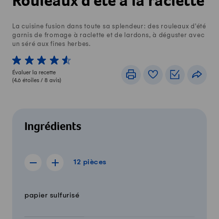
Rouleaux d'été à la raclette
La cuisine fusion dans toute sa splendeur: des rouleaux d'été
garnis de fromage à raclette et de lardons, à déguster avec
un séré aux fines herbes.
1 von 5 étoiles
2 von 5 étoiles
3 von 5 étoiles
4 von 5 étoiles
5 von 5 étoiles
Évaluer la recette
Imprimer
Livre de recettes
Listes de c
Part
(
4.6
étoiles /
8
avis)
Ingrédients
12 pièces
12
pièces
Afficher la recette de 11 pièces
Afficher la recette de 13 pièces
Quantité
Ingrédients
papier sulfurisé