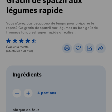
Gratin de spätzli aux
légumes rapide
Vous n'avez pas beaucoup de temps pour préparer le
repas? Ce gratin de spätzli aux légumes au bon goût de
fromage fondu est super rapide à réaliser.
1 von 5 étoiles
2 von 5 étoiles
3 von 5 étoiles
4 von 5 étoiles
5 von 5 étoiles
Évaluer la recette
Imprimer
Livre de recettes
Listes de c
Part
(
4.5
étoiles /
20
avis)
Ingrédients
4 portions
4
portions
Afficher la recette de 3 portions
Afficher la recette de 5 portions
Quantité
Ingrédients
plaque de four