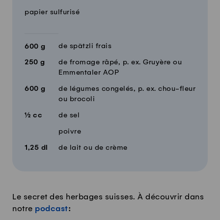
papier sulfurisé
de spätzli frais
600
g
250
g
de fromage râpé, p. ex. Gruyère ou
Emmentaler AOP
600
g
de légumes congelés, p. ex. chou-fleur
ou brocoli
½
cc
de sel
poivre
1,25
dl
de lait ou de crème
Le secret des herbages suisses. À découvrir dans
notre
podcast
: