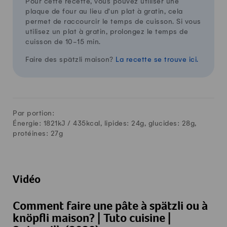
Pour cette recette, vous pouvez utiliser une
plaque de four au lieu d'un plat à gratin, cela
permet de raccourcir le temps de cuisson. Si vous
utilisez un plat à gratin, prolongez le temps de
cuisson de 10-15 min.
Faire des spätzli maison?
La recette se trouve ici.
Par portion:
Énergie: 1821kJ /
435
kcal, lipides:
24
g, glucides:
28
g,
protéines:
27
g
Vidéo
Comment faire une pâte à spätzli ou à
knöpfli maison? | Tuto cuisine |