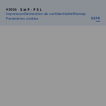
©2026
Impressum
Déclaration de confidentialité
Sitemap
DEUT
FR
Paramètres cookies
DE
FR