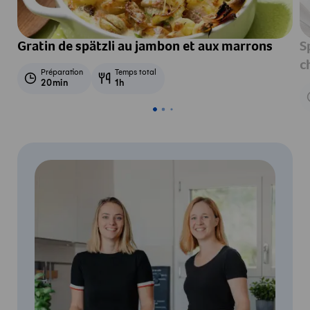
Gratin de spätzli au jambon et aux marrons
S
c
Préparation
Temps total
20min
1h