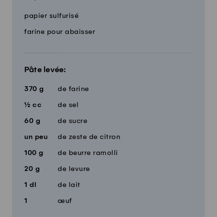
Quantité
Ingrédients
papier sulfurisé
farine pour abaisser
Pâte levée:
370
g
de farine
½
cc
de sel
60
g
de sucre
un peu
de zeste de citron
100
g
de beurre ramolli
20
g
de levure
1
dl
de lait
1
œuf