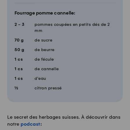
Fourrage pomme cannelle:
2 - 3
pommes coupées en petits dés de 2
mm
70
g
de sucre
50
g
de beurre
1
cs
de fécule
1
cs
de cannelle
1
cs
d'eau
½
citron pressé
Le secret des herbages suisses. À découvrir dans
notre
podcast
: