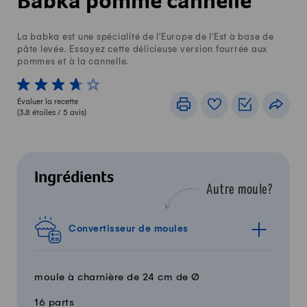
Babka pomme cannelle
La babka est une spécialité de l'Europe de l'Est à base de
pâte levée. Essayez cette délicieuse version fourrée aux
pommes et à la cannelle.
1 von 5 étoiles
2 von 5 étoiles
3 von 5 étoiles
4 von 5 étoiles
5 von 5 étoiles
Évaluer la recette
Imprimer
Livre de recettes
Listes de c
Part
(
3.8
étoiles /
5
avis)
Ingrédients
Autre moule?
Convertisseur de moules
moule à charnière de 24 cm de Ø
16 parts