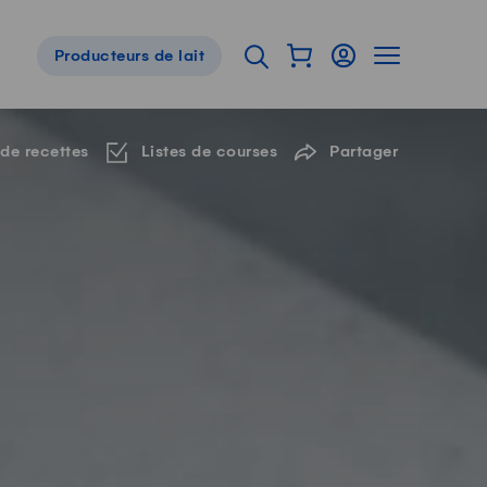
Afficher mon panier
Connexion
Afficher la 
Ouvrir l'onglet de reche
Producteurs de lait
Navigation de pied de page
 de recettes
Listes de courses
Partager