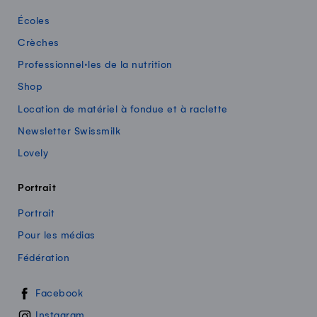
Écoles
Crèches
Professionnel·les de la nutrition
Shop
Location de matériel à fondue et à raclette
Newsletter Swissmilk
Lovely
Portrait
Portrait
Pour les médias
Fédération
Swissmilk sur les réseaux sociaux
Facebook
Instagram