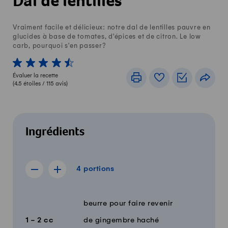
Dal de lentilles
Vraiment facile et délicieux: notre dal de lentilles pauvre en
glucides à base de tomates, d'épices et de citron. Le low
carb, pourquoi s'en passer?
1 von 5 étoiles
2 von 5 étoiles
3 von 5 étoiles
4 von 5 étoiles
5 von 5 étoiles
Évaluer la recette
Imprimer
Livre de recettes
Listes de c
Part
(
4.5
étoiles /
115
avis)
Ingrédients
4 portions
4
portions
Afficher la recette de 3 portions
Afficher la recette de 5 portions
Quantité
Ingrédients
beurre pour faire revenir
1 - 2
cc
de gingembre haché