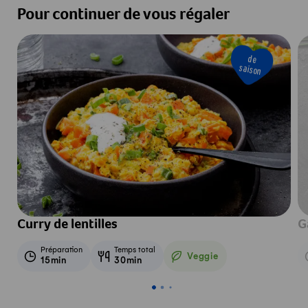
Pour continuer de vous régaler
de
saison
Curry de lentilles
G
Préparation
Temps total
Veggie
15min
30min
Veggie