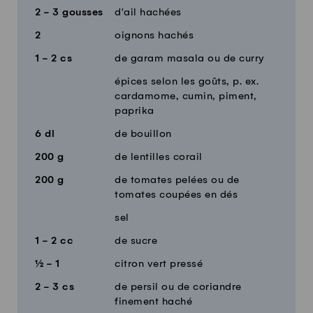
2 - 3
gousses
d'ail hachées
2
oignons hachés
1 - 2
cs
de garam masala ou de curry
épices selon les goûts, p. ex.
cardamome, cumin, piment,
paprika
6
dl
de bouillon
200
g
de lentilles corail
200
g
de tomates pelées ou de
tomates coupées en dés
sel
1 - 2
cc
de sucre
½ - 1
citron vert pressé
2 - 3
cs
de persil ou de coriandre
finement haché