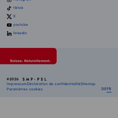
tiktok
X
youtube
linkedin
©2026
Impressum
Déclaration de confidentialité
Sitemap
DEUT
FR
Paramètres cookies
DE
FR