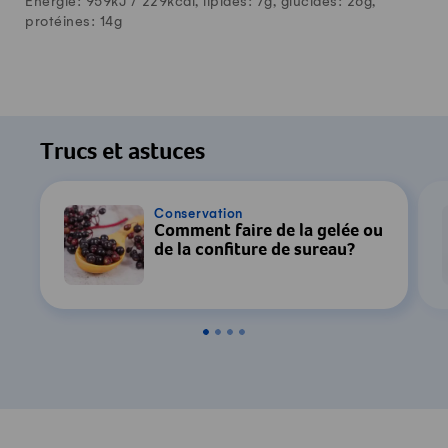
Énergie: 959kJ /
229
kcal, lipides:
7
g, glucides:
26
g,
protéines:
14
g
Trucs et astuces
Conservation
Comment faire de la gelée ou
de la confiture de sureau?