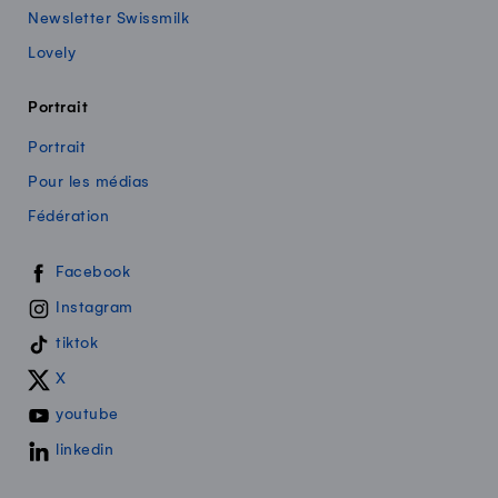
Newsletter Swissmilk
Lovely
Portrait
Portrait
Pour les médias
Fédération
Swissmilk sur les réseaux sociaux
Facebook
Instagram
tiktok
X
youtube
linkedin