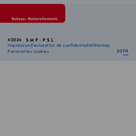
©2026
Impressum
Déclaration de confidentialité
Sitemap
DEUT
FR
Paramètres cookies
DE
FR