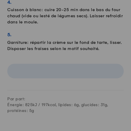
Cuisson à blanc: cuire 20-25 min dans le bas du four
chaud (vide ou lesté de légumes secs). Laisser refroidir
dans le moule.
Garniture: répartir la crème sur le fond de tarte, lisser.
Disposer les fraises selon le motif souhaité.
Par part:
Énergie: 825kJ /
197
kcal, lipides:
6
g, glucides:
31
g,
protéines:
5
g