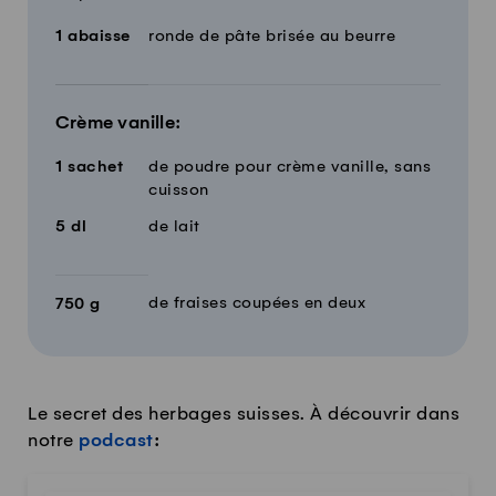
Quantité
Ingrédients
1
abaisse
ronde de pâte brisée au beurre
Crème vanille:
1
sachet
de poudre pour crème vanille, sans
cuisson
5
dl
de lait
de fraises coupées en deux
750
g
Le secret des herbages suisses. À découvrir dans
notre
podcast
: