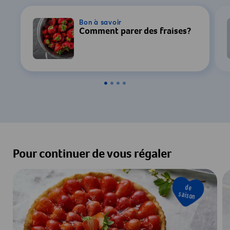
détails, consultez notre
Déclaration de
confidentialité
.
Bon à savoir
Comment parer des fraises?
Paramètres
Accepter & Afficher
Pour continuer de vous régaler
de
saison