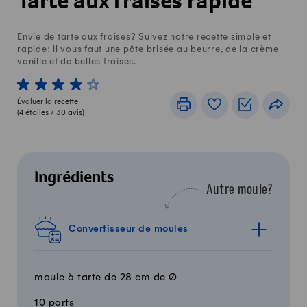
Tarte aux fraises rapide
Envie de tarte aux fraises? Suivez notre recette simple et
rapide: il vous faut une pâte brisée au beurre, de la crème
vanille et de belles fraises.
1 von 5 étoiles
2 von 5 étoiles
3 von 5 étoiles
4 von 5 étoiles
5 von 5 étoiles
Évaluer la recette
Imprimer
Livre de recettes
Listes de c
Part
(
4
étoiles /
30
avis)
Ingrédients
Autre moule?
Convertisseur de moules
moule à tarte de 28 cm de Ø
10 parts