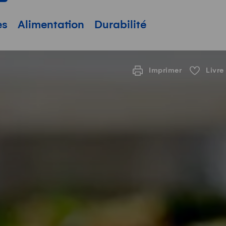
pale
es
Alimentation
Durabilité
Imprimer
Livre