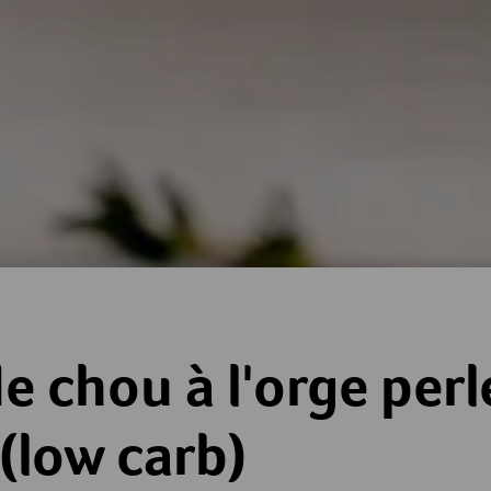
orge perlé et à la viande (low carb)
e chou à l'orge perlé
(low carb)