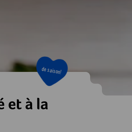
de saison!
 et à la