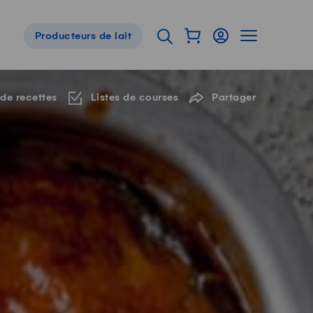
Afficher mon panier
Connexion
Afficher la 
Ouvrir l'onglet de reche
Producteurs de lait
Navigation de pied de page
 de recettes
Listes de courses
Partager