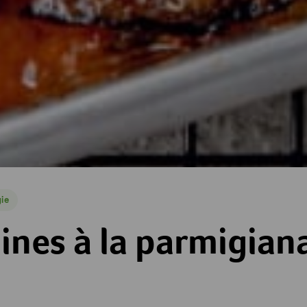
ie
e
armigiana
ines à la parmigian
es
toiles