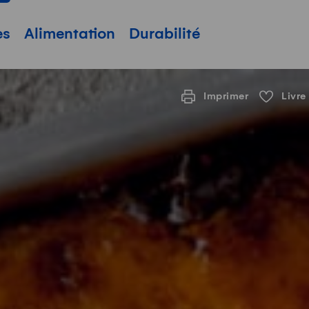
pale
es
Alimentation
Durabilité
Imprimer
Livre