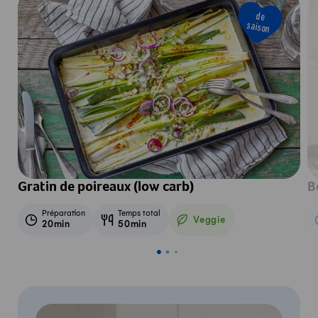
de
saison
Gratin de poireaux (low carb)
B
Préparation
Temps total
Veggie
20min
50min
Veggie