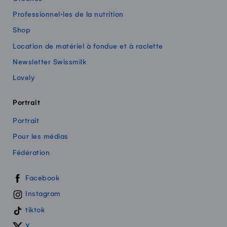
Professionnel·les de la nutrition
Shop
Location de matériel à fondue et à raclette
Newsletter Swissmilk
Lovely
Portrait
Portrait
Pour les médias
Fédération
Swissmilk sur les réseaux sociaux
Facebook
Instagram
tiktok
X