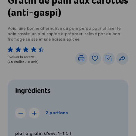
Gratin de pain aux carottes
(anti-gaspi)
Voici une bonne alternative au pain perdu pour utiliser le
pain rassis: un plat rapide à préparer, relevé par du bon
fromage suisse et une liaison épicée.
1 von 5 étoiles
2 von 5 étoiles
3 von 5 étoiles
4 von 5 étoiles
5 von 5 étoiles
Évaluer la recette
Imprimer
Livre de recettes
Listes de c
Part
(
4.5
étoiles /
11
avis)
Ingrédients
2 portions
2
portions
Afficher la recette de 1 portion
Afficher la recette de 3 portions
Quantité
Ingrédients
plat à gratin d'env. 1-1,5 l