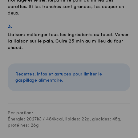
fromage et le sel. Répartir le pain au milieu des
carottes. Si les tranches sont grandes, les couper en
deux.
Liaison: mélanger tous les ingrédients au fouet. Verser
la liaison sur le pain. Cuire 25 min au milieu du four
chaud.
Recettes, infos et astuces pour limiter le
gaspillage alimentaire.
Par portion:
Énergie: 2027kJ /
484
kcal, lipides:
22
g, glucides:
45
g,
protéines:
26
g