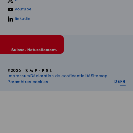
youtube
linkedin
©2026
Impressum
Déclaration de confidentialité
Sitemap
DEUT
FR
Paramètres cookies
DE
FR