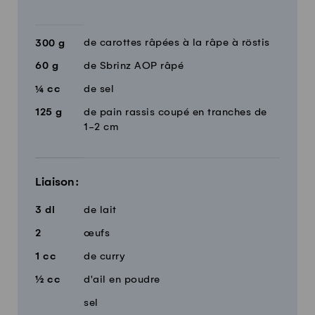
de carottes râpées à la râpe à röstis
300
g
60
g
de Sbrinz AOP râpé
¼
cc
de sel
125
g
de pain rassis coupé en tranches de
1-2 cm
Liaison:
3
dl
de lait
2
œufs
1
cc
de curry
½
cc
d'ail en poudre
sel