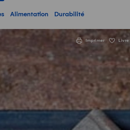
pale
es
Alimentation
Durabilité
Imprimer
Livre