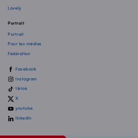
Lovely
Portrait
Portrait
Pour les médias
Fédération
Swissmilk sur les réseaux sociaux
Facebook
Instagram
tiktok
X
youtube
linkedin