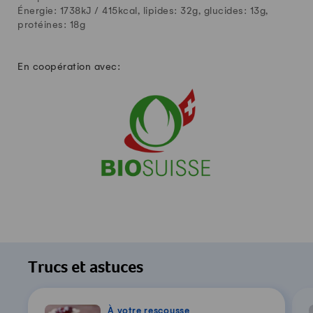
Énergie: 1738kJ /
415
kcal, lipides:
32
g, glucides:
13
g,
protéines:
18
g
En coopération avec:
Trucs et astuces
À votre rescousse