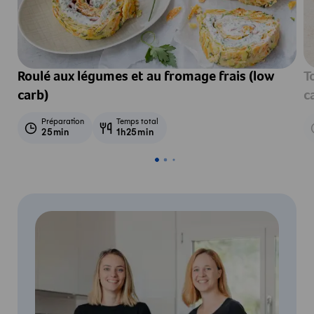
Roulé aux légumes et au fromage frais (low
T
carb)
c
Préparation
Temps total
25min
1h25min