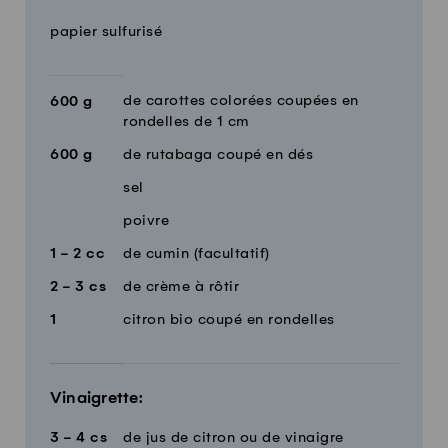
Quantité
Ingrédients
papier sulfurisé
de carottes colorées coupées en
600
g
rondelles de 1 cm
600
g
de rutabaga coupé en dés
sel
poivre
1 - 2
cc
de cumin (facultatif)
2 - 3
cs
de crème à rôtir
1
citron bio coupé en rondelles
Vinaigrette:
3 - 4
cs
de jus de citron ou de vinaigre