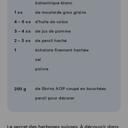
balsamique blanc
1
cs
de moutarde gros grains
4 - 5
cs
d'huile de colza
3 - 4
cs
de jus de pomme
2 - 3
cs
de persil haché
1
échalote finement hachée
sel
poivre
de Sbrinz AOP coupé en bouchées
200
g
persil pour décorer
Le secret des herbages suisses. À découvrir dans