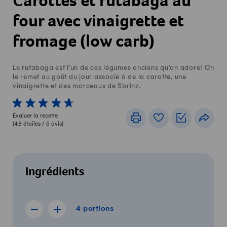
Carottes et rutabaga au
four avec vinaigrette et
fromage (low carb)
Le rutabaga est l'un de ces légumes anciens qu'on adore! On
le remet au goût du jour associé à de la carotte, une
vinaigrette et des morceaux de Sbrinz.
1 von 5 étoiles
2 von 5 étoiles
3 von 5 étoiles
4 von 5 étoiles
5 von 5 étoiles
Évaluer la recette
Imprimer
Livre de recettes
Listes de c
Part
(
4.8
étoiles /
5
avis)
Ingrédients
4 portions
4
portions
Afficher la recette de 3 portions
Afficher la recette de 5 portions