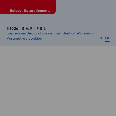
©2026
Impressum
Déclaration de confidentialité
Sitemap
DEUT
FR
Paramètres cookies
DE
FR