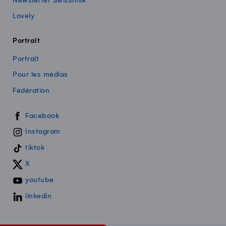
Newsletter Swissmilk
Lovely
Portrait
Portrait
Pour les médias
Fédération
Swissmilk sur les réseaux sociaux
Facebook
Instagram
tiktok
X
youtube
linkedin