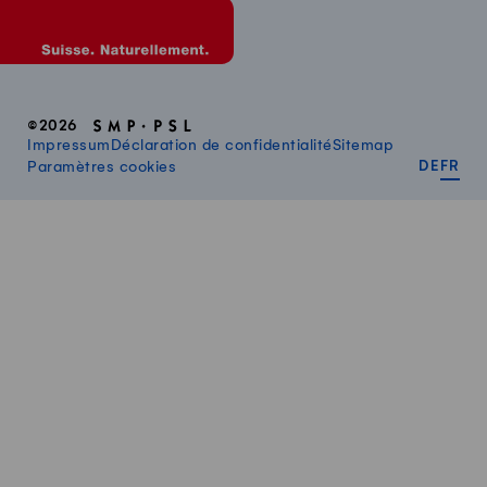
©2026
Impressum
Déclaration de confidentialité
Sitemap
DEUT
FR
Paramètres cookies
DE
FR