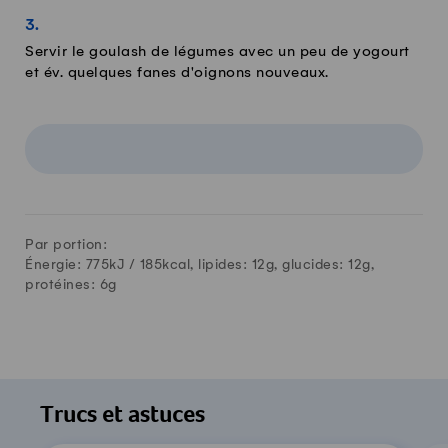
Servir le goulash de légumes avec un peu de yogourt
et év. quelques fanes d'oignons nouveaux.
Par portion:
Énergie: 775kJ /
185
kcal, lipides:
12
g, glucides:
12
g,
protéines:
6
g
Trucs et astuces