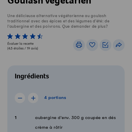
Goulash végétarien
Une délicieuse alternative végétarienne au goulash
traditionnel avec des épices et des légumes d'été: de
l'aubergine et des poivrons. Que demander de plus?
1 von 5 étoiles
2 von 5 étoiles
3 von 5 étoiles
4 von 5 étoiles
5 von 5 étoiles
Évaluer la recette
Imprimer
Livre de recettes
Listes de c
Part
(
4.5
étoiles /
19
avis)
Ingrédients
4 portions
4
portions
Afficher la recette de 3 portions
Afficher la recette de 5 portions
Quantité
Ingrédients
1
aubergine d'env. 300 g coupée en dés
crème à rôtir