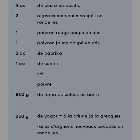
4
cs
de pesto au basilic
2
oignons nouveaux coupés en
rondelles
1
poivron rouge coupé en dés
1
poivron jaune coupé en dés
2
cc
de paprika
1
cc
de cumin
sel
poivre
800
g
de tomates pelées en boîte
de yogourt à la crème (à la grecque)
250
g
fanes d'oignons nouveaux coupées en
rondelles