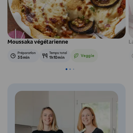
Moussaka végétarienne
L
Préparation
Temps total
Veggie
35min
1h10min
Veggie