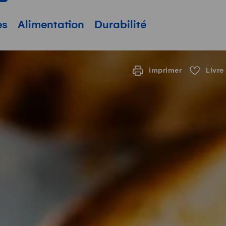
pale
es
Alimentation
Durabilité
Imprimer
Livre