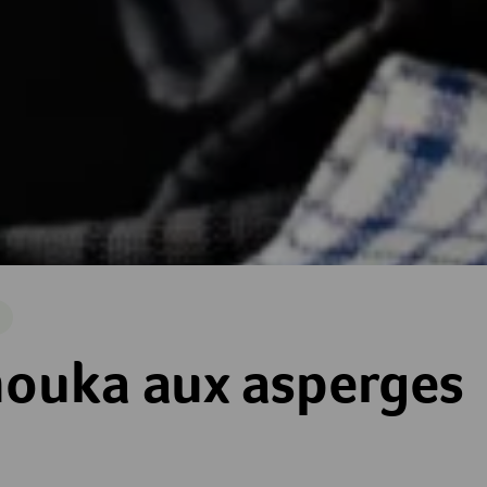
e
asperges
ouka aux asperges
es
toiles