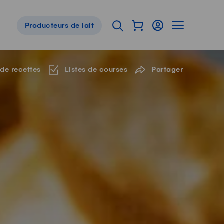
Afficher mon panier
Connexion
Afficher la 
Ouvrir l'onglet de reche
Producteurs de lait
Navigation de pied de page
 de recettes
Listes de courses
Partager