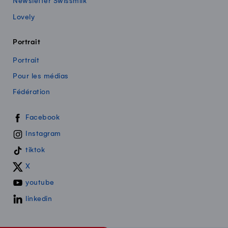
Newsletter Swissmilk
Lovely
Portrait
Portrait
Pour les médias
Fédération
Swissmilk sur les réseaux sociaux
Facebook
Instagram
tiktok
X
youtube
linkedin