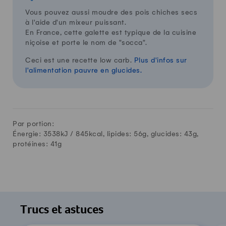
Vous pouvez aussi moudre des pois chiches secs
à l'aide d'un mixeur puissant.
En France, cette galette est typique de la cuisine
niçoise et porte le nom de "socca".
Ceci est une recette low carb.
Plus d'infos sur
l'alimentation pauvre en glucides.
Par portion:
Énergie: 3538kJ /
845
kcal, lipides:
56
g, glucides:
43
g,
protéines:
41
g
Trucs et astuces