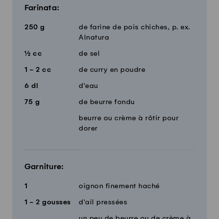
Farinata:
250
g
de farine de pois chiches, p. ex.
Alnatura
½
cc
de sel
1 - 2
cc
de curry en poudre
6
dl
d'eau
75
g
de beurre fondu
beurre ou crème à rôtir pour
dorer
Garniture:
1
oignon finement haché
1 - 2
gousses
d'ail pressées
un peu de beurre ou de crème à