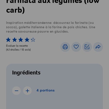
Farinata aux légumes (low
carb)
Inspiration méditerranéenne: découvrez la farinata (ou
socca), galette italienne à la farine de pois chiches. Une
recette savoureuse pauvre en glucides.
1 von 5 étoiles
2 von 5 étoiles
3 von 5 étoiles
4 von 5 étoiles
5 von 5 étoiles
Évaluer la recette
Imprimer
Livre de recettes
Listes de c
Part
(
4.1
étoiles /
15
avis)
Ingrédients
4 portions
4
portions
Afficher la recette de 3 portions
Afficher la recette de 5 portions
Quantité
Ingrédients