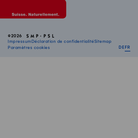
©2026
Impressum
Déclaration de confidentialité
Sitemap
DEUT
FR
Paramètres cookies
DE
FR