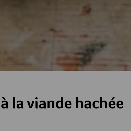
e hachée
à la viande hachée
es
toiles