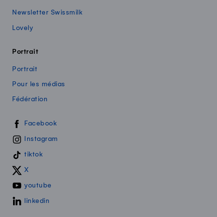
Newsletter Swissmilk
Lovely
Portrait
Portrait
Pour les médias
Fédération
Swissmilk sur les réseaux sociaux
Facebook
Instagram
tiktok
X
youtube
linkedin