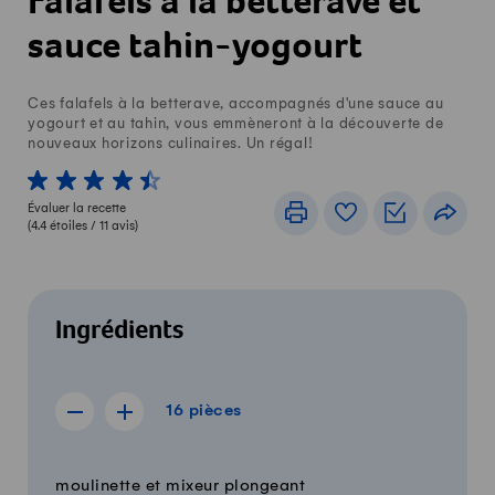
Falafels à la betterave et
sauce tahin-yogourt
Ces falafels à la betterave, accompagnés d'une sauce au
yogourt et au tahin, vous emmèneront à la découverte de
nouveaux horizons culinaires. Un régal!
1 von 5 étoiles
2 von 5 étoiles
3 von 5 étoiles
4 von 5 étoiles
5 von 5 étoiles
Évaluer la recette
Imprimer
Livre de recettes
Listes de c
Part
(
4.4
étoiles /
11
avis)
Ingrédients
16 pièces
16
pièces
Afficher la recette de 15 pièces
Afficher la recette de 17 pièces
Quantité
Ingrédients
moulinette et mixeur plongeant