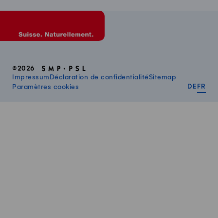
©2026
Impressum
Déclaration de confidentialité
Sitemap
DEUT
FR
Paramètres cookies
DE
FR