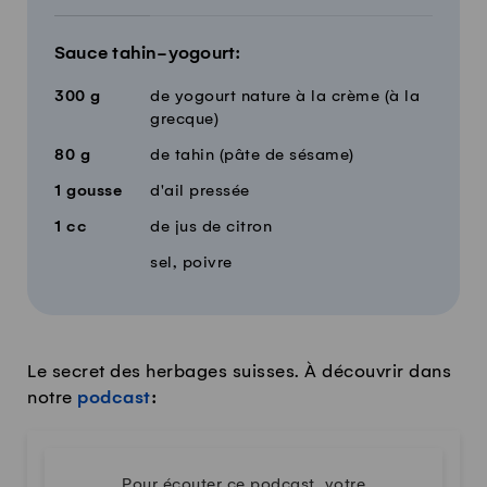
Sauce tahin-yogourt:
300
g
de yogourt nature à la crème (à la
grecque)
80
g
de tahin (pâte de sésame)
1
gousse
d'ail pressée
1
cc
de jus de citron
sel, poivre
Le secret des herbages suisses. À découvrir dans
notre
podcast
:
Pour écouter ce podcast, votre