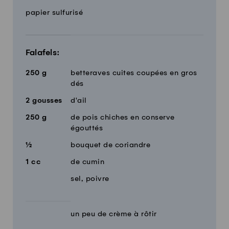
papier sulfurisé
Falafels:
250
g
betteraves cuites coupées en gros
dés
2
gousses
d'ail
250
g
de pois chiches en conserve
égouttés
½
bouquet de coriandre
1
cc
de cumin
sel, poivre
un peu de crème à rôtir