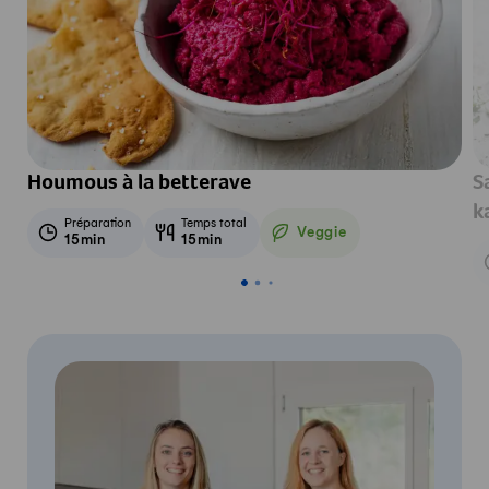
Houmous à la betterave
S
k
Préparation
Temps total
Veggie
15min
15min
Veggie