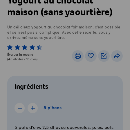
Yogourt au chocolat
maison (sans yaourtière)
Un délicieux yogourt au chocolat fait maison, c'est possible
et ce n'est pas si compliqué! Avec cette recette, vous y
arrivez même sans yaourtière.
1 von 5 étoiles
2 von 5 étoiles
3 von 5 étoiles
4 von 5 étoiles
5 von 5 étoiles
Évaluer la recette
Imprimer
Livre de recettes
Listes de c
Part
(
4.5
étoiles /
13
avis)
Ingrédients
5 pièces
5
pièces
Afficher la recette de 4 pièces
Afficher la recette de 6 pièces
Quantité
Ingrédients
5 pots d'env. 2,5 dl avec couvercles, p. ex. pots