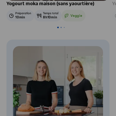
Yogourt moka maison (sans yaourtière)
Y
Préparation
Temps total
Veggie
10min
8h10min
Veggie