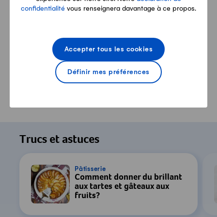
confidentialité
vous renseignera davantage à ce propos.
Accepter tous les cookies
Définir mes préférences
Pour regarder cette vidéo, votre
consentement au traitement des données
Trucs et astuces
par YouTube est requis. Pour plus de
détails, consultez notre
Déclaration de
confidentialité
.
Pâtisserie
Comment donner du brillant
aux tartes et gâteaux aux
Paramètres
fruits?
Accepter & Afficher