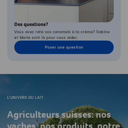
Des questions?
Vous avez raté vos caramels à la crème? Sabine
et Marie sont là pour vous aider.
Poser une question
-
L'UNIVERS DU LAIT
Agriculteurs suisses: nos
vaches, nos produits, notre