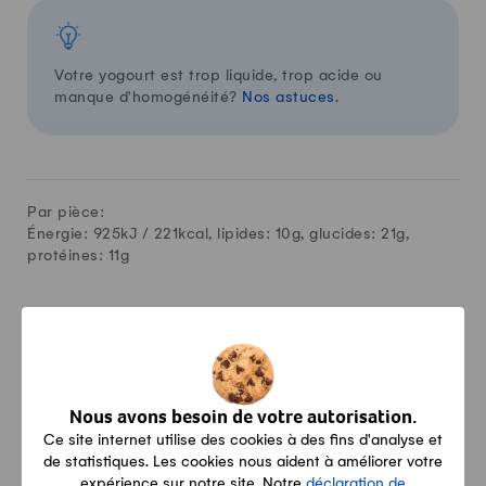
Votre yogourt est trop liquide, trop acide ou
manque d'homogénéité?
Nos astuces
.
Par pièce:
Énergie: 925kJ /
221
kcal, lipides:
10
g, glucides:
21
g,
protéines:
11
g
Vidéo
Comment faire du yogourt maison? |
Nous avons besoin de votre autorisation.
Tuto cuisine | Swissmilk (2020)
Ce site internet utilise des cookies à des fins d'analyse et
de statistiques. Les cookies nous aident à améliorer votre
expérience sur notre site. Notre
déclaration de