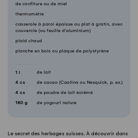
de confiture ou de miel
thermomètre
casserole à paroi épaisse ou plat à gratin, avec
couvercle (ou feuille d'aluminium)
plaid chaud
planche en bois ou plaque de polystyrène
de lait
1
l
4
cs
de cacao (Caotina ou Nesquick, p. ex.)
4
cs
de poudre de lait écrémé
180
g
de yogourt nature
Le secret des herbages suisses. À découvrir dans