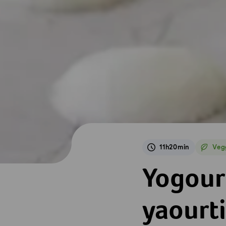
11h20min
Veg
Vegg
Yogourt nature ma
Yogour
yaourti