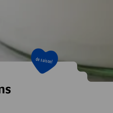
de saison!
ns