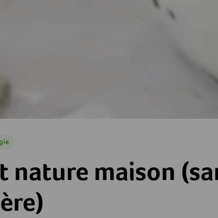
gie
ie
ison (sans yaourtière)
t nature maison (sa
ère)