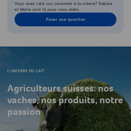
Vous avez raté vos caramels à la crème? Sabine
et Marie sont là pour vous aider.
Poser une question
-
L'UNIVERS DU LAIT
Agriculteurs suisses: nos
vaches, nos produits, notre
passion