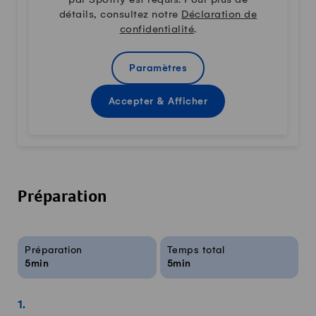
par Spotify est requis. Pour plus de
détails, consultez notre
Déclaration de
confidentialité
.
Paramètres
Accepter & Afficher
Préparation
Infos sur la recette
Préparation
Temps total
5min
5min