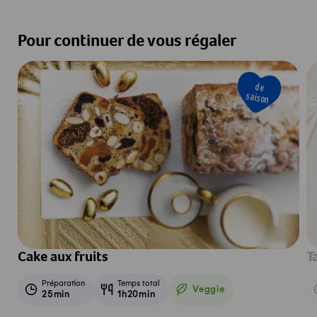
Pour continuer de vous régaler
de
saison
Cake aux fruits
T
Préparation
Temps total
Veggie
25min
1h20min
Veggie