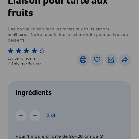
Liaison pour tarte aux
fruits
Une bonne liaison rend les tartes aux fruits encore
meilleures. Notre recette facile est parfaite pour ce type de
desserts.
1 von 5 étoiles
2 von 5 étoiles
3 von 5 étoiles
4 von 5 étoiles
5 von 5 étoiles
Évaluer la recette
Imprimer
Livre de recettes
Listes de c
Part
(
4.3
étoiles /
46
avis)
Ingrédients
3 dl
3
dl
Afficher la recette de 2 dl
Afficher la recette de 4 dl
Quantité
Ingrédients
Pour 1 moule à tarte de 26-28 cm de Ø