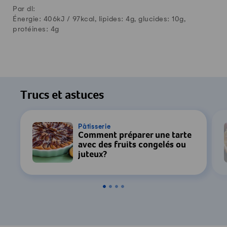
Par dl:
Énergie: 406kJ /
97
kcal, lipides:
4
g, glucides:
10
g,
protéines:
4
g
Trucs et astuces
Pâtisserie
Comment préparer une tarte
avec des fruits congelés ou
juteux?