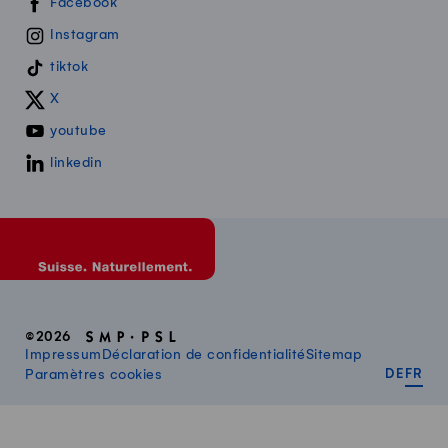
Swissmilk sur les réseaux sociaux
Facebook
Instagram
tiktok
X
youtube
linkedin
©2026
Impressum
Déclaration de confidentialité
Sitemap
DEUT
FR
Paramètres cookies
DE
FR