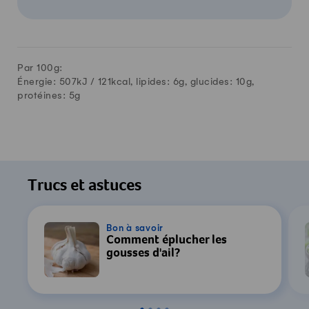
Par 100g:
Énergie: 507kJ /
121
kcal, lipides:
6
g, glucides:
10
g,
protéines:
5
g
Trucs et astuces
Bon à savoir
Comment éplucher les
gousses d'ail?