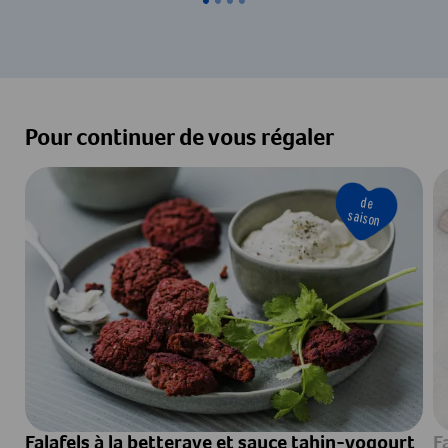
Pour continuer de vous régaler
de
saison
Falafels à la betterave et sauce tahin-yogourt
F