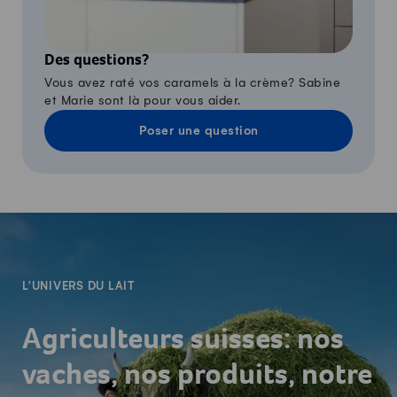
Des questions?
Vous avez raté vos caramels à la crème? Sabine
et Marie sont là pour vous aider.
Poser une question
-
L'UNIVERS DU LAIT
Agriculteurs suisses: nos
vaches, nos produits, notre