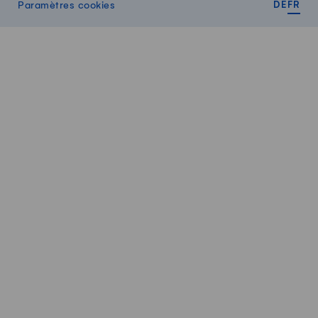
DEUT
FR
Paramètres cookies
DE
FR