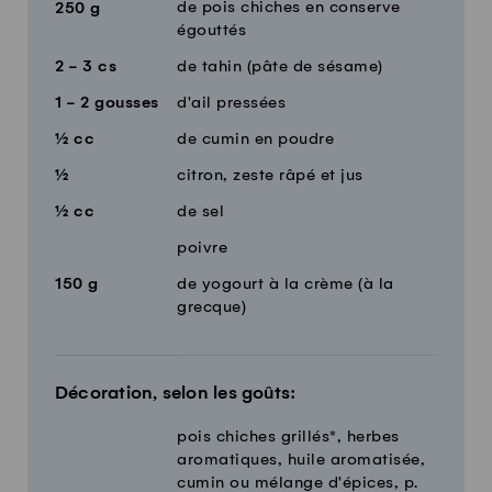
de pois chiches en conserve
250
g
égouttés
2 - 3
cs
de tahin (pâte de sésame)
1 - 2
gousses
d'ail pressées
½
cc
de cumin en poudre
½
citron, zeste râpé et jus
½
cc
de sel
poivre
150
g
de yogourt à la crème (à la
grecque)
Décoration, selon les goûts:
pois chiches grillés*, herbes
aromatiques, huile aromatisée,
cumin ou mélange d'épices, p.