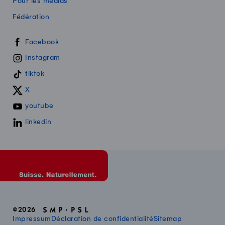
Pour les médias
Fédération
Swissmilk sur les réseaux sociaux
Facebook
Instagram
tiktok
X
youtube
linkedin
©2026
Impressum
Déclaration de confidentialité
Sitemap