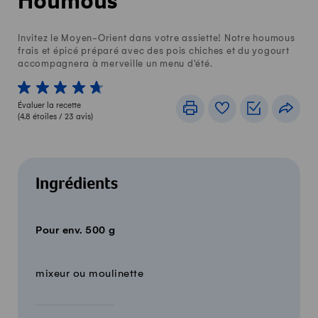
Houmous
Invitez le Moyen-Orient dans votre assiette! Notre houmous
frais et épicé préparé avec des pois chiches et du yogourt
accompagnera à merveille un menu d'été.
1 von 5 étoiles
2 von 5 étoiles
3 von 5 étoiles
4 von 5 étoiles
5 von 5 étoiles
Évaluer la recette
Imprimer
Livre de recettes
Listes de c
Part
(
4.8
étoiles /
23
avis)
Ingrédients
Pour env. 500 g
Quantité
Ingrédients
mixeur ou moulinette