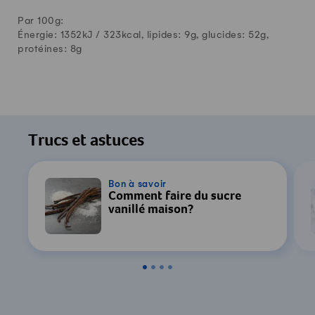
Par 100g:
Énergie: 1352kJ /
323
kcal, lipides:
9
g, glucides:
52
g,
protéines:
8
g
Trucs et astuces
Bon à savoir
Comment faire du sucre
vanillé maison?