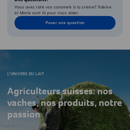
Des questions?
Vous avez raté vos caramels à la crème? Sabine
et Marie sont là pour vous aider.
Poser une question
-
L'UNIVERS DU LAIT
Agriculteurs suisses: nos
vaches, nos produits, notre
passion