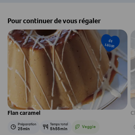
Pour continuer de vous régaler
de
saison
Flan caramel
C
Préparation
Temps total
Veggie
25min
5h55min
Veggie