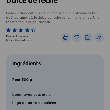
Dulce de leche
Faites votre confiture de lait maison! Pour obtenir ce bon
goût caramélisé, le dulce de leche est cuit longtemps. Une
recette facile et gourmande.
1 von 5 étoiles
2 von 5 étoiles
3 von 5 étoiles
4 von 5 étoiles
5 von 5 étoiles
Évaluer la recette
Imprimer
Livre de recettes
Listes de c
Part
(
4.4
étoiles /
61
avis)
Ingrédients
Pour 300 g
Quantité
Ingrédients
bocal avec couvercle
linge ou patte de cuisine