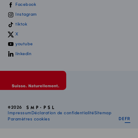
Swissmilk sur les réseaux sociaux
Facebook
Instagram
tiktok
X
youtube
linkedin
©2026
Impressum
Déclaration de confidentialité
Sitemap
DEUT
FR
Paramètres cookies
DE
FR