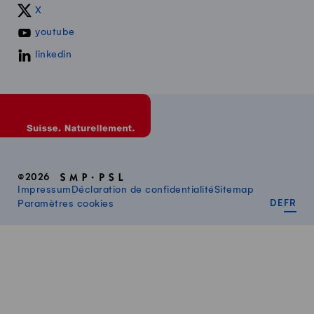
X
youtube
linkedin
©2026
Impressum
Déclaration de confidentialité
Sitemap
DEUT
FR
Paramètres cookies
DE
FR