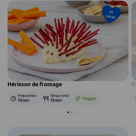
de
saison
Hérisson de fromage
C
Préparation
Temps total
Veggie
15min
15min
Veggie