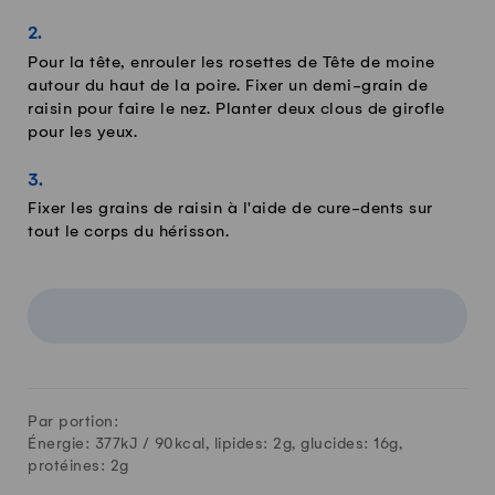
Pour la tête, enrouler les rosettes de Tête de moine
autour du haut de la poire. Fixer un demi-grain de
raisin pour faire le nez. Planter deux clous de girofle
pour les yeux.
Fixer les grains de raisin à l'aide de cure-dents sur
tout le corps du hérisson.
Par portion:
Énergie: 377kJ /
90
kcal, lipides:
2
g, glucides:
16
g,
protéines:
2
g