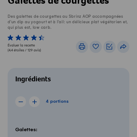
Galettes de courgettes
Des galettes de courgettes au Sbrinz AOP accompagnées
d'un dip au yogourt et à l'ail: un délicieux plat végétarien et,
qui plus est, low carb.
1 von 5 étoiles
2 von 5 étoiles
3 von 5 étoiles
4 von 5 étoiles
5 von 5 étoiles
Évaluer la recette
Imprimer
Livre de recettes
Listes de c
Part
(
4.4
étoiles /
129
avis)
Ingrédients
4 portions
4
portions
Afficher la recette de 3 portions
Afficher la recette de 5 portions
Quantité
Ingrédients
Galettes: