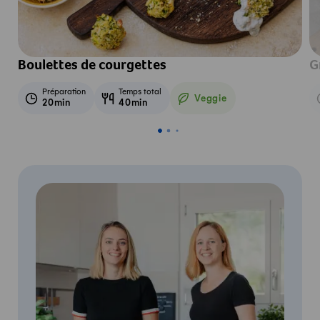
Boulettes de courgettes
G
Préparation
Temps total
Veggie
20min
40min
Veggie