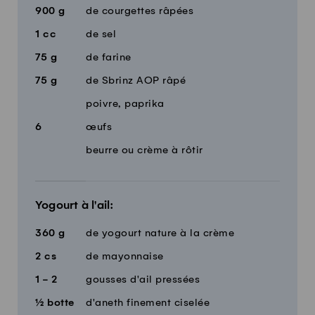
900
g
de courgettes râpées
1
cc
de sel
75
g
de farine
75
g
de Sbrinz AOP râpé
poivre, paprika
6
œufs
beurre ou crème à rôtir
Yogourt à l'ail:
360
g
de yogourt nature à la crème
2
cs
de mayonnaise
1 - 2
gousses d'ail pressées
½
botte
d'aneth finement ciselée