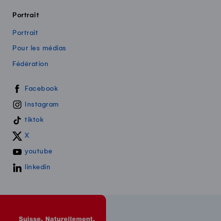
Portrait
Portrait
Pour les médias
Fédération
Swissmilk sur les réseaux sociaux
Facebook
Instagram
tiktok
X
youtube
linkedin