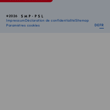
©2026
Impressum
Déclaration de confidentialité
Sitemap
DEUT
FR
Paramètres cookies
DE
FR