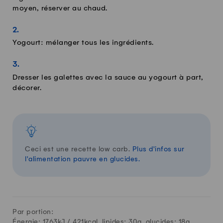
moyen, réserver au chaud.
Yogourt: mélanger tous les ingrédients.
Dresser les galettes avec la sauce au yogourt à part,
décorer.
Ceci est une recette low carb.
Plus d'infos sur
l'alimentation pauvre en glucides.
Par portion:
Énergie: 1763kJ /
421
kcal, lipides:
30
g, glucides:
18
g,