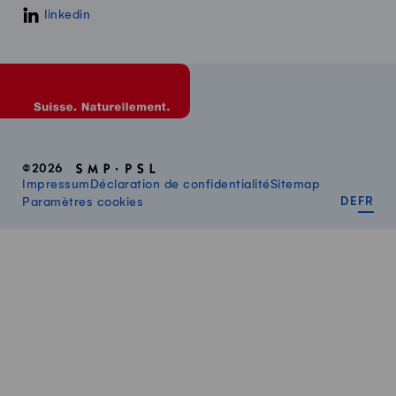
linkedin
©2026
Impressum
Déclaration de confidentialité
Sitemap
DEUT
FR
Paramètres cookies
DE
FR