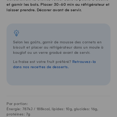
et garnir les bols. Placer 30-60 min au réfrigérateur et
laisser prendre. Décorer avant de servir.
Selon les goûts, garnir de mousse des cornets en
biscuit et placer au réfrigérateur dans un moule à
kouglof ou un verre gradué avant de servir.
La fraise est votre fruit préféré?
Retrouvez-la
dans nos recettes de desserts.
Par portion:
Énergie: 787kJ /
188
kcal, lipides:
10
g, glucides:
16
g,
protéines:
7
g