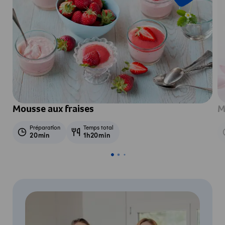
Mousse aux fraises
M
Préparation
Temps total
20min
1h20min