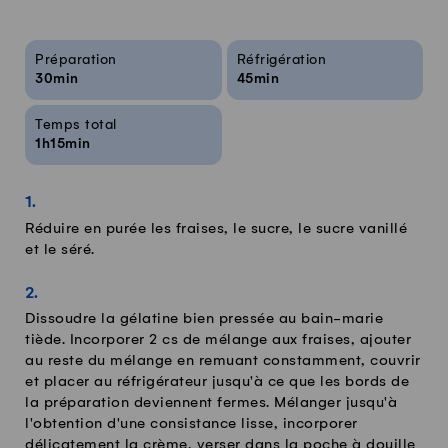
Infos sur la recette
Préparation
Réfrigération
30min
45min
Temps total
1h15min
Réduire en purée les fraises, le sucre, le sucre vanillé
et le séré.
Dissoudre la gélatine bien pressée au bain-marie
tiède. Incorporer 2 cs de mélange aux fraises, ajouter
au reste du mélange en remuant constamment, couvrir
et placer au réfrigérateur jusqu'à ce que les bords de
la préparation deviennent fermes. Mélanger jusqu'à
l'obtention d'une consistance lisse, incorporer
délicatement la crème, verser dans la poche à douille