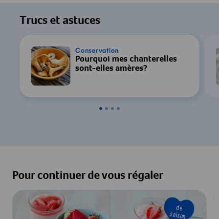
Pour regarder cette vidéo, votre
consentement au traitement des données
Trucs et astuces
par YouTube est requis. Pour plus de
détails, consultez notre
Déclaration de
confidentialité
.
Conservation
Pourquoi mes chanterelles
sont-elles amères?
Paramètres
Accepter & Afficher
Pour continuer de vous régaler
de
saison