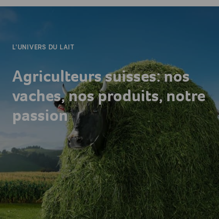
-
L'UNIVERS DU LAIT
Agriculteurs suisses: nos
vaches, nos produits, notre
passion