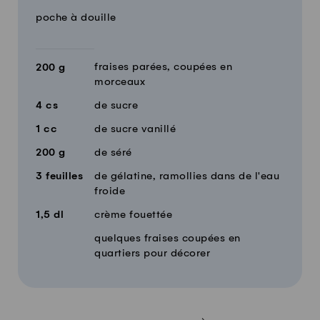
poche à douille
fraises parées, coupées en
200
g
morceaux
4
cs
de sucre
1
cc
de sucre vanillé
200
g
de séré
3
feuilles
de gélatine, ramollies dans de l'eau
froide
1,5
dl
crème fouettée
quelques fraises coupées en
quartiers pour décorer