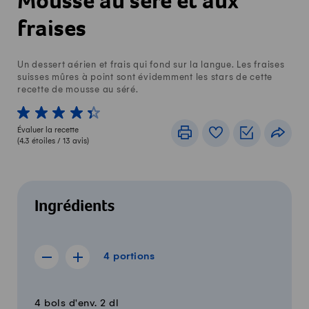
Mousse au séré et aux
fraises
Un dessert aérien et frais qui fond sur la langue. Les fraises
suisses mûres à point sont évidemment les stars de cette
recette de mousse au séré.
1 von 5 étoiles
2 von 5 étoiles
3 von 5 étoiles
4 von 5 étoiles
5 von 5 étoiles
Évaluer la recette
Imprimer
Livre de recettes
Listes de c
Part
(
4.3
étoiles /
13
avis)
Ingrédients
4 portions
4
portions
Afficher la recette de 3 portions
Afficher la recette de 5 portions
Quantité
Ingrédients
4 bols d'env. 2 dl