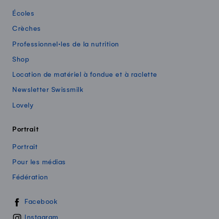
Écoles
Crèches
Professionnel·les de la nutrition
Shop
Location de matériel à fondue et à raclette
Newsletter Swissmilk
Lovely
Portrait
Portrait
Pour les médias
Fédération
Swissmilk sur les réseaux sociaux
Facebook
Instagram