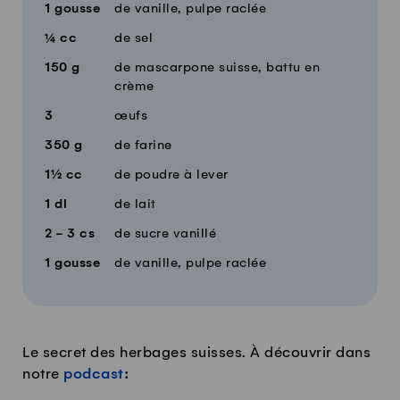
1
gousse
de vanille, pulpe raclée
¼
cc
de sel
150
g
de mascarpone suisse, battu en
crème
3
œufs
350
g
de farine
1½
cc
de poudre à lever
1
dl
de lait
2 - 3
cs
de sucre vanillé
1
gousse
de vanille, pulpe raclée
Le secret des herbages suisses. À découvrir dans
notre
podcast
: