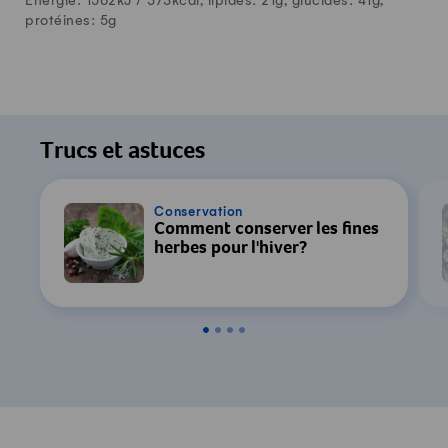
Énergie: 1562kJ /
373
kcal, lipides:
21
g, glucides:
41
g,
protéines:
5
g
Trucs et astuces
Conservation
Comment conserver les fines
herbes pour l'hiver?