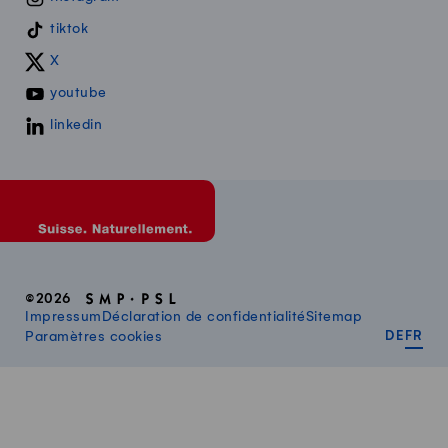
tiktok
X
youtube
linkedin
©2026
Impressum
Déclaration de confidentialité
Sitemap
DEUT
FR
Paramètres cookies
DE
FR