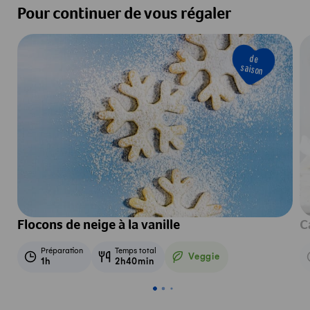
Pour continuer de vous régaler
de
saison
Flocons de neige à la vanille
C
Préparation
Temps total
Veggie
1h
2h40min
Veggie