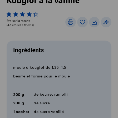
Kouglof à la vanille
1 von 5 étoiles
2 von 5 étoiles
3 von 5 étoiles
4 von 5 étoiles
5 von 5 étoiles
Évaluer la recette
Imprimer
Livre de recettes
Listes de c
Part
(
4.3
étoiles /
12
avis)
Ingrédients
12 parts
Quantité
Ingrédients
moule à kouglof de 1.25-1.5 l
beurre et farine pour le moule
de beurre, ramolli
200
g
200
g
de sucre
1
sachet
de sucre vanillé