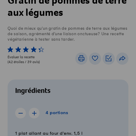
Gratin de pommes de terre
aux légumes
Quoi de mieux qu'un gratin de pommes de terre aux légumes
de saison, agrémenté d'une liaison onctueuse? Une recette
végétarienne à tester sans tarder.
1 von 5 étoiles
2 von 5 étoiles
3 von 5 étoiles
4 von 5 étoiles
5 von 5 étoiles
Évaluer la recette
Imprimer
Livre de recettes
Listes de c
Part
(
4.2
étoiles /
39
avis)
Ingrédients
4 portions
4
portions
Afficher la recette de 3 portions
Afficher la recette de 5 portions
Quantité
Ingrédients
1 plat allant au four d'env. 1,5 l