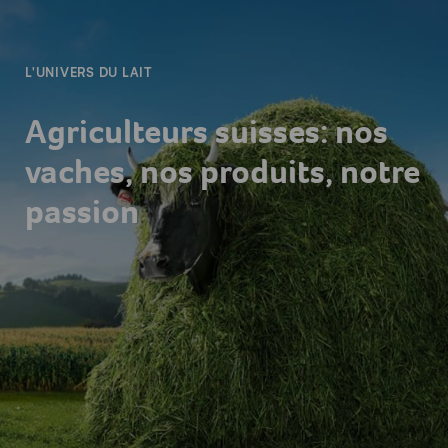
-
L'UNIVERS DU LAIT
Agriculteurs suisses: nos
vaches, nos produits, notre
passion