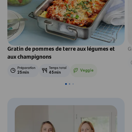
Gratin de pommes de terre aux légumes et
G
aux champignons
Préparation
Temps total
Veggie
25min
45min
Veggie