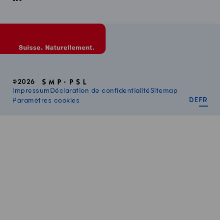
©2026
Impressum
Déclaration de confidentialité
Sitemap
DEUT
FR
Paramètres cookies
DE
FR