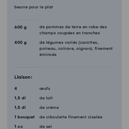
beurre pour le plat
de pommes de terre en robe des
600
g
champs coupées en tranches
400
g
de légumes variés (carottes,
poireau, colrave, oignon), finement
émincés
Liaison:
4
œufs
1,5
dl
de lait
1,5
dl
de crème
1
bouquet
de ciboulette finement ciselée
1
cc
de sel