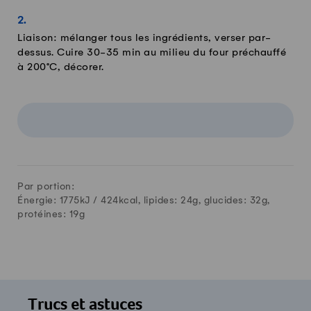
Liaison: mélanger tous les ingrédients, verser par-
dessus. Cuire 30-35 min au milieu du four préchauffé
à 200°C, décorer.
Par portion:
Énergie: 1775kJ /
424
kcal, lipides:
24
g, glucides:
32
g,
protéines:
19
g
Trucs et astuces