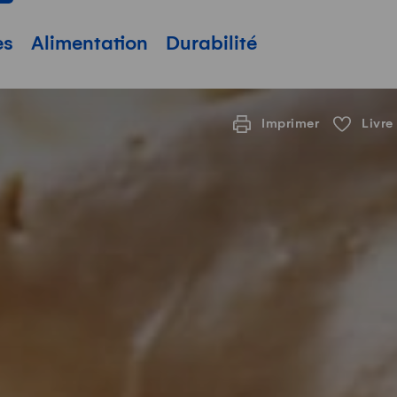
pale
es
Alimentation
Durabilité
Imprimer
Livre