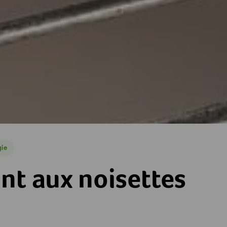
ie
e
settes
nt aux noisettes
es
toiles