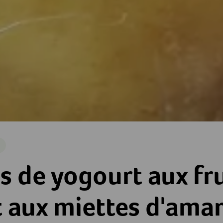
e
t aux fruits d'été et aux miettes d'amaretti
s de yogourt aux fru
t aux miettes d'amar