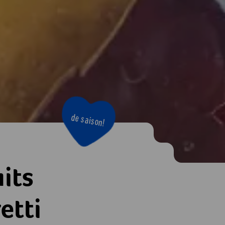
de saison!
its
etti