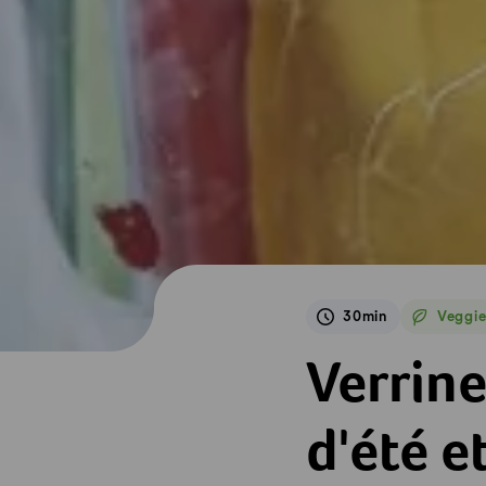
30min
Veggi
Veggie
Verrines de yogour
Verrine
d'été e