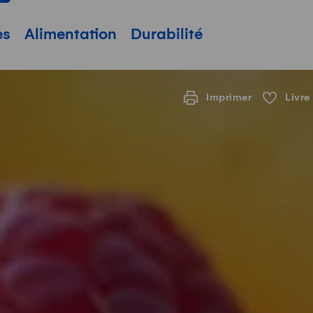
pale
es
Alimentation
Durabilité
Imprimer
Livre