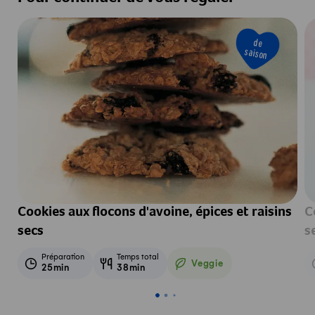
de
saison
Cookies aux flocons d'avoine, épices et raisins
C
secs
s
Préparation
Temps total
Veggie
25min
38min
Veggie