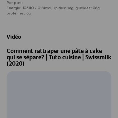
Par part:
Énergie: 1331kJ /
318
kcal, lipides:
16
g, glucides:
38
g,
protéines:
6
g
Vidéo
Comment rattraper une pâte à cake
qui se sépare? | Tuto cuisine | Swissmilk
(2020)