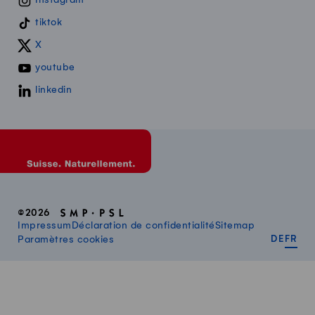
tiktok
X
youtube
linkedin
©2026
Impressum
Déclaration de confidentialité
Sitemap
DEUT
FR
Paramètres cookies
DE
FR