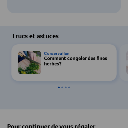
Pour regarder cette vidéo, votre
consentement au traitement des données
Trucs et astuces
par YouTube est requis. Pour plus de
détails, consultez notre
Déclaration de
confidentialité
.
Conservation
Comment congeler des fines
herbes?
Paramètres
Accepter & Afficher
Pour continuer de vous régaler