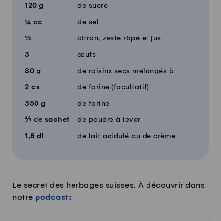
120
g
de sucre
¼
cc
de sel
½
citron, zeste râpé et jus
3
œufs
80
g
de raisins secs mélangés à
2
cs
de farine (facultatif)
350
g
de farine
⅔
de sachet
de poudre à lever
1,8
dl
de lait acidulé ou de crème
Le secret des herbages suisses. À découvrir dans
notre
podcast
: