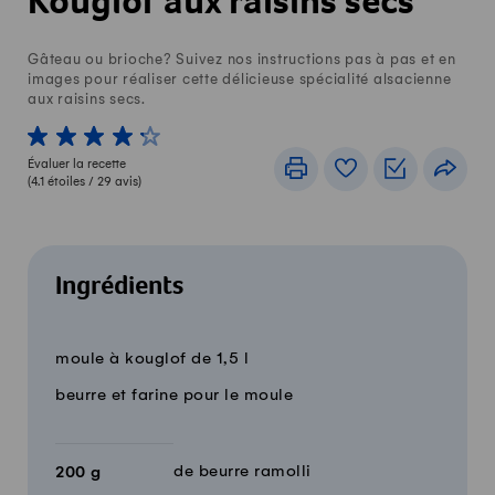
Kouglof aux raisins secs
Gâteau ou brioche? Suivez nos instructions pas à pas et en
images pour réaliser cette délicieuse spécialité alsacienne
aux raisins secs.
1 von 5 étoiles
2 von 5 étoiles
3 von 5 étoiles
4 von 5 étoiles
5 von 5 étoiles
Évaluer la recette
Imprimer
Livre de recettes
Listes de c
Part
(
4.1
étoiles /
29
avis)
Ingrédients
12 parts
Quantité
Ingrédients
moule à kouglof de 1,5 l
beurre et farine pour le moule
de beurre ramolli
200
g