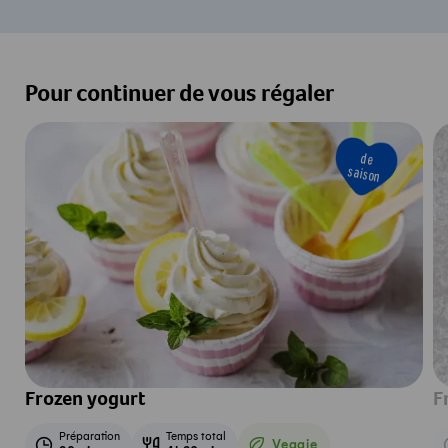
Pour continuer de vous régaler
de
saison
Frozen yogurt
F
Préparation
Temps total
Veggie