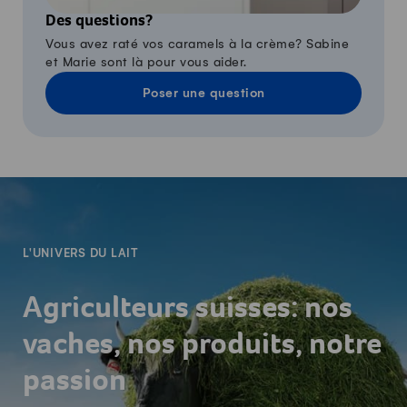
Des questions?
Vous avez raté vos caramels à la crème? Sabine
et Marie sont là pour vous aider.
Poser une question
-
L'UNIVERS DU LAIT
Agriculteurs suisses: nos
vaches, nos produits, notre
passion