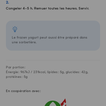
Congeler 4-5 h. Remuer toutes les heures. Servir.
Le frozen yogurt peut aussi être préparé dans
une sorbetière.
Par portion:
Énergie: 967kJ /
231
kcal, lipides:
5
g, glucides:
42
g,
protéines:
5
g
En coopération avec: