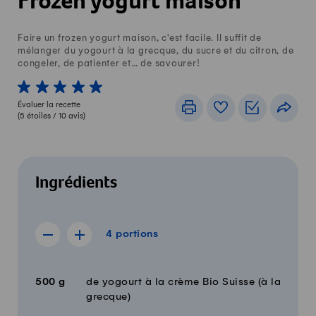
Frozen yogurt maison
Faire un frozen yogurt maison, c'est facile. Il suffit de
mélanger du yogourt à la grecque, du sucre et du citron, de
congeler, de patienter et… de savourer!
1 von 5 étoiles
2 von 5 étoiles
3 von 5 étoiles
4 von 5 étoiles
5 von 5 étoiles
Évaluer la recette
Imprimer
Livre de recettes
Listes de c
Part
(
5
étoiles /
10
avis)
Ingrédients
4 portions
4
portions
Afficher la recette de 3 portions
Afficher la recette de 5 portions
Quantité
Ingrédients
500
g
de yogourt à la crème Bio Suisse (à la
grecque)