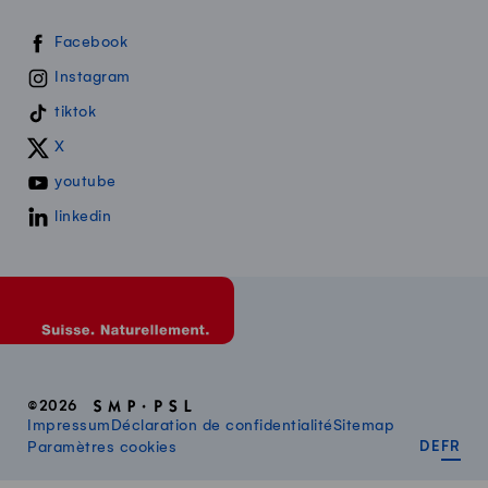
Swissmilk sur les réseaux sociaux
Facebook
Instagram
tiktok
X
youtube
linkedin
©2026
Impressum
Déclaration de confidentialité
Sitemap
DEUT
FR
Paramètres cookies
DE
FR