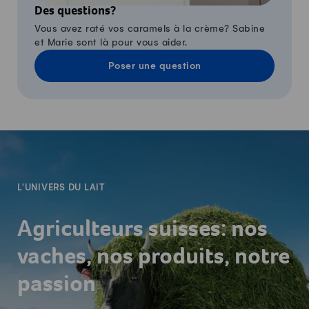
Des questions?
Vous avez raté vos caramels à la crème? Sabine
et Marie sont là pour vous aider.
Poser une question
-
L'UNIVERS DU LAIT
Agriculteurs suisses: nos
vaches, nos produits, notre
passion