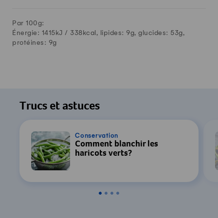
Par 100g:
Énergie: 1415kJ /
338
kcal, lipides:
9
g, glucides:
53
g,
protéines:
9
g
Trucs et astuces
Conservation
Comment blanchir les
haricots verts?