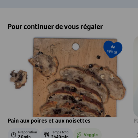
Pour continuer de vous régaler
de
saison
Pain aux poires et aux noisettes
P
Préparation
Temps total
Veggie
30min
2h40min