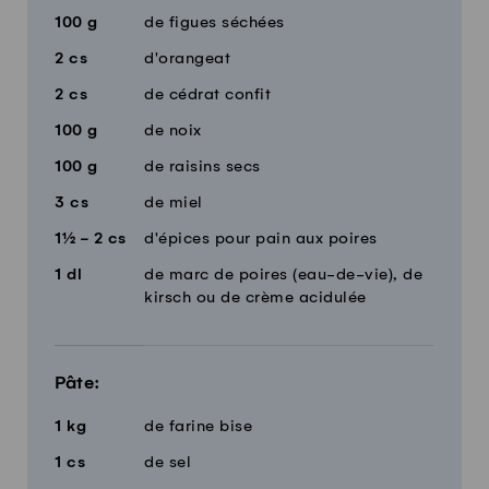
100
g
de figues séchées
2
cs
d'orangeat
2
cs
de cédrat confit
100
g
de noix
100
g
de raisins secs
3
cs
de miel
1½ - 2
cs
d'épices pour pain aux poires
1
dl
de marc de poires (eau-de-vie), de
kirsch ou de crème acidulée
Pâte:
1
kg
de farine bise
1
cs
de sel