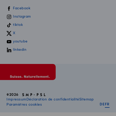
Swissmilk sur les réseaux sociaux
Facebook
Instagram
tiktok
X
youtube
linkedin
©2026
Impressum
Déclaration de confidentialité
Sitemap
DEUT
FR
Paramètres cookies
DE
FR