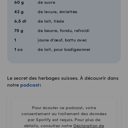
60
g
de sucre
42
g
de levure, émiettée
6,5
dl
de lait, tiède
75
g
de beurre, fondu, refroidi
1
jaune d'œuf, battu avec
1
cc
de lait, pour badigeonner
Le secret des herbages suisses. À découvrir dans
notre
podcast
:
Pour écouter ce podcast, votre
consentement au traitement des données
par Spotify est requis. Pour plus de
détails, consultez notre
Déclaration de