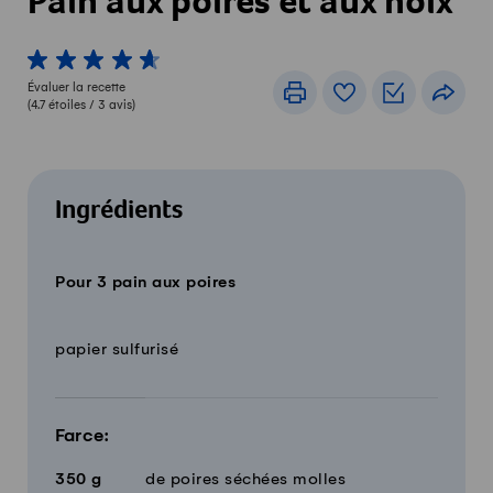
Pain aux poires et aux noix
1 von 5 étoiles
2 von 5 étoiles
3 von 5 étoiles
4 von 5 étoiles
5 von 5 étoiles
Évaluer la recette
Imprimer
Livre de recettes
Listes de c
Part
(
4.7
étoiles /
3
avis)
Ingrédients
Pour 3 pain aux poires
Quantité
Ingrédients
papier sulfurisé
Farce:
350
g
de poires séchées molles