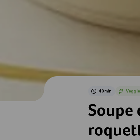
40min
Veggi
Veggie
Soupe de chou-rav
Soupe 
roquet