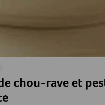
e
e et pesto de roquette
de chou-rave et pes
te