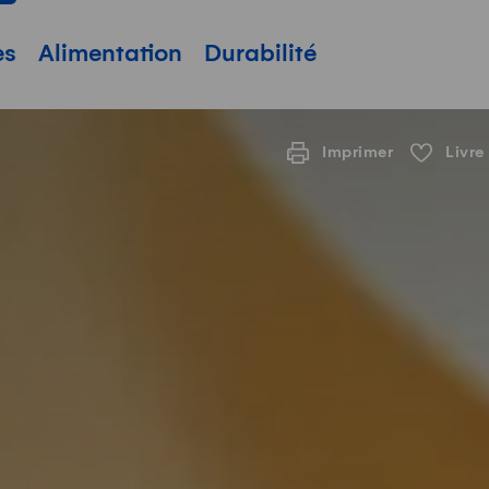
pale
es
Alimentation
Durabilité
Imprimer
Livre