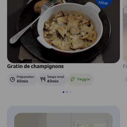
saison
Gratin de champignons
F
Préparation
Temps total
Veggie
40min
40min
Veggie