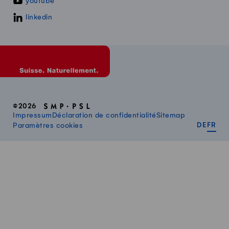
youtube
linkedin
©2026
Impressum
Déclaration de confidentialité
Sitemap
DEUT
FR
Paramètres cookies
DE
FR