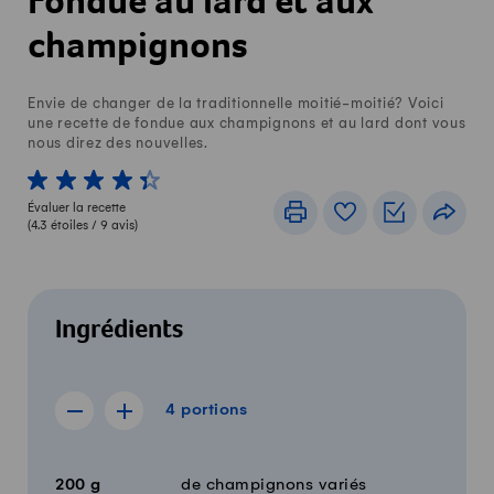
Fondue au lard et aux
champignons
Envie de changer de la traditionnelle moitié-moitié? Voici
une recette de fondue aux champignons et au lard dont vous
nous direz des nouvelles.
1 von 5 étoiles
2 von 5 étoiles
3 von 5 étoiles
4 von 5 étoiles
5 von 5 étoiles
Évaluer la recette
Imprimer
Livre de recettes
Listes de c
Part
(
4.3
étoiles /
9
avis)
Ingrédients
4 portions
4
portions
Afficher la recette de 3 portions
Afficher la recette de 5 portions
Quantité
Ingrédients
200
g
de champignons variés