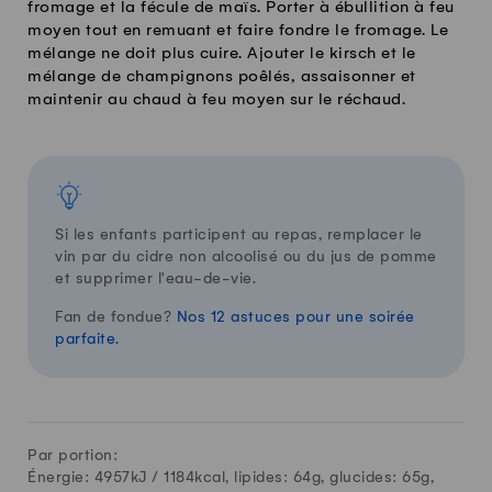
fromage et la fécule de maïs. Porter à ébullition à feu
moyen tout en remuant et faire fondre le fromage. Le
mélange ne doit plus cuire. Ajouter le kirsch et le
mélange de champignons poêlés, assaisonner et
maintenir au chaud à feu moyen sur le réchaud.
Si les enfants participent au repas, remplacer le
vin par du cidre non alcoolisé ou du jus de pomme
et supprimer l'eau-de-vie.
Fan de fondue?
Nos 12 astuces pour une soirée
parfaite.
Par portion:
Énergie: 4957kJ /
1184
kcal, lipides:
64
g, glucides:
65
g,