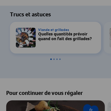
Pour regarder cette vidéo, votre
consentement au traitement des données
Trucs et astuces
par YouTube est requis. Pour plus de
détails, consultez notre
Déclaration de
confidentialité
.
Viande et grillades
Quelles quantités prévoir
quand on fait des grillades?
Paramètres
Accepter & Afficher
Pour continuer de vous régaler
de