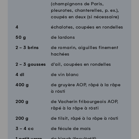
(champignons de Paris,
pleurotes, chanterelles, p. ex.),
coupés en deux (si nécessaire)
4
échalotes, coupées en rondelles
50
g
de lardons
2 - 3
brins
de romarin, aiguilles finement
hachées
2 - 3
gousses
d'ail, coupées en rondelles
4
dl
de vin blanc
400
g
de gruyère AOP, râpé à la râpe
à rösti
200
g
de Vacherin fribourgeois AOP,
râpé à la râpe à rösti
200
g
de tilsit, râpé à la râpe à rösti
3 - 4
cc
de fécule de maïs