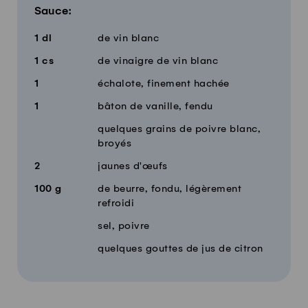
Sauce:
1
dl
de vin blanc
1
cs
de vinaigre de vin blanc
1
échalote, finement hachée
1
bâton de vanille, fendu
quelques grains de poivre blanc,
broyés
2
jaunes d'œufs
100
g
de beurre, fondu, légèrement
refroidi
sel, poivre
quelques gouttes de jus de citron