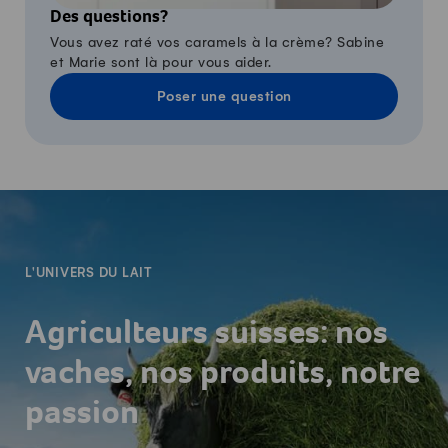
Des questions?
Vous avez raté vos caramels à la crème? Sabine
et Marie sont là pour vous aider.
Poser une question
-
L'UNIVERS DU LAIT
Agriculteurs suisses: nos
vaches, nos produits, notre
passion