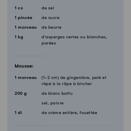
1
cs
de sel
1
pincée
de sucre
1
morceau
de beurre
1
kg
d'asperges vertes ou blanches,
parées
Mousse:
1
morceau
(1-2 cm) de gingembre, pelé et
râpé à la râpe à bircher
200
g
de blanc battu
sel, poivre
1
dl
de crème entière, fouettée