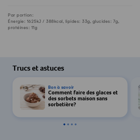
Par portion:
Énergie: 1625kJ /
388
kcal, lipides:
33
g, glucides:
7
g,
protéines:
11
g
Trucs et astuces
Bon à savoir
Comment faire des glaces et
des sorbets maison sans
sorbetière?