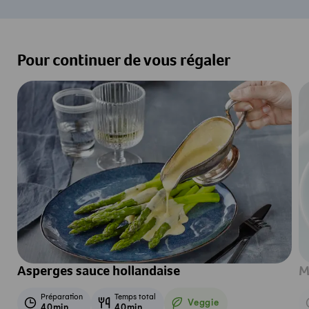
Pour continuer de vous régaler
Asperges sauce hollandaise
M
Préparation
Temps total
Veggie
40min
40min