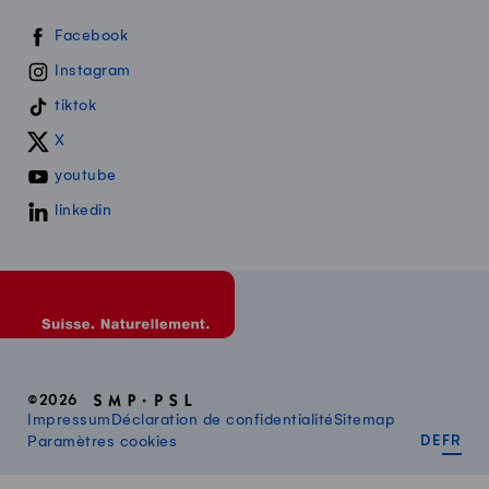
Swissmilk sur les réseaux sociaux
Facebook
Instagram
tiktok
X
youtube
linkedin
©2026
Impressum
Déclaration de confidentialité
Sitemap
DEUT
FR
Paramètres cookies
DE
FR