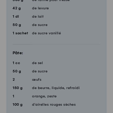
42
g
de levure
1
dl
de lait
50
g
de sucre
1
sachet
de sucre vanillé
Pâte:
1
cc
de sel
50
g
de sucre
2
œufs
150
g
de beurre, liquide, refroidi
1
orange, zeste
100
g
d'airelles rouges sèches