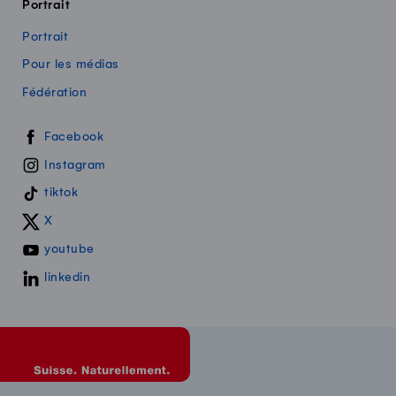
Portrait
Portrait
Pour les médias
Fédération
Swissmilk sur les réseaux sociaux
Facebook
Instagram
tiktok
X
youtube
linkedin