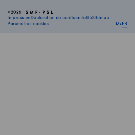
©2026
Impressum
Déclaration de confidentialité
Sitemap
DEUT
FR
Paramètres cookies
DE
FR