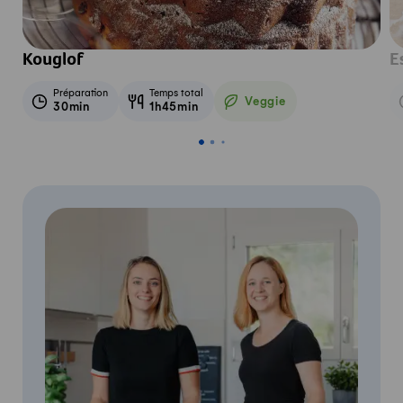
Kouglof
E
Préparation
Temps total
Veggie
30min
1h45min
Veggie