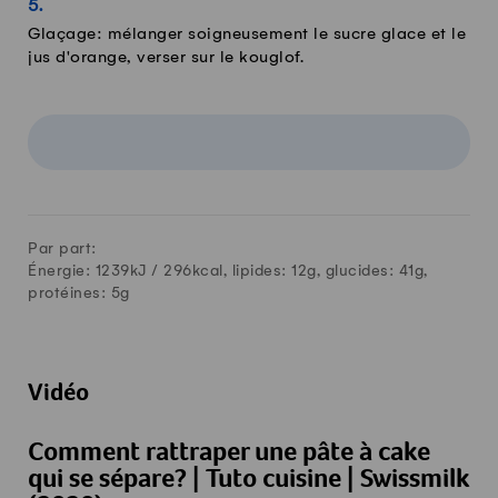
Glaçage: mélanger soigneusement le sucre glace et le
jus d'orange, verser sur le kouglof.
Par part:
Énergie: 1239kJ /
296
kcal, lipides:
12
g, glucides:
41
g,
protéines:
5
g
Vidéo
Comment rattraper une pâte à cake
qui se sépare? | Tuto cuisine | Swissmilk