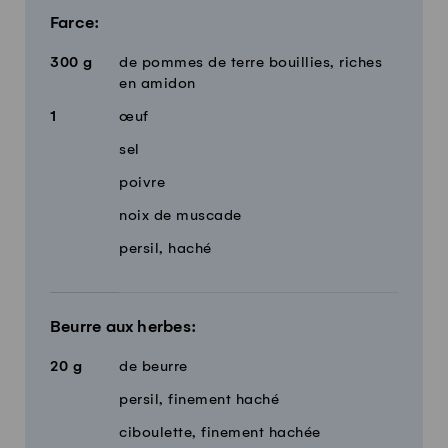
Farce:
300
g
de pommes de terre bouillies, riches
en amidon
1
œuf
sel
poivre
noix de muscade
persil, haché
Beurre aux herbes:
20
g
de beurre
persil, finement haché
ciboulette, finement hachée