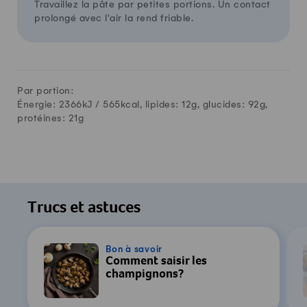
Travaillez la pâte par petites portions. Un contact
prolongé avec l'air la rend friable.
Par portion:
Énergie: 2366kJ /
565
kcal, lipides:
12
g, glucides:
92
g,
protéines:
21
g
Trucs et astuces
Bon à savoir
Comment saisir les
champignons?