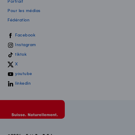
Portrait
Pour les médias
Fédération
Swissmilk sur les réseaux sociaux
Facebook
Instagram
tiktok
X
youtube
linkedin