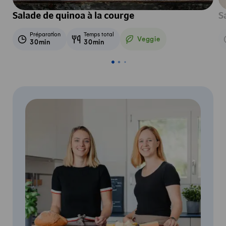
Salade de quinoa à la courge
S
Préparation
Temps total
Veggie
30min
30min
Veggie