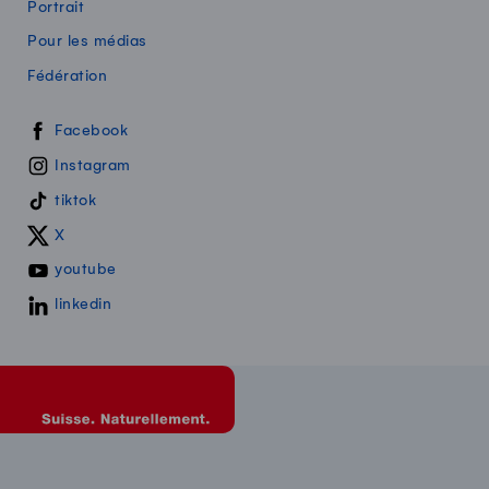
Portrait
Pour les médias
Fédération
Swissmilk sur les réseaux sociaux
Facebook
Instagram
tiktok
X
youtube
linkedin