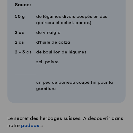
Sauce:
50
g
de légumes divers coupés en dés
(poireau et céleri, par ex.)
2
cs
de vinaigre
2
cs
d'huile de colza
2 - 3
cs
de bouillon de légumes
sel, poivre
un peu de poireau coupé fin pour la
garniture
Le secret des herbages suisses. À découvrir dans
notre
podcast
: