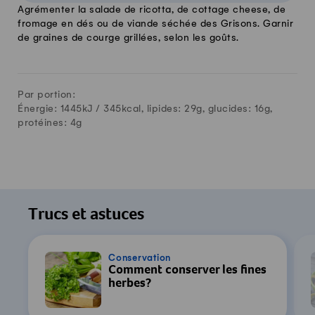
Agrémenter la salade de ricotta, de cottage cheese, de
fromage en dés ou de viande séchée des Grisons. Garnir
de graines de courge grillées, selon les goûts.
Par portion:
Énergie: 1445kJ /
345
kcal, lipides:
29
g, glucides:
16
g,
protéines:
4
g
Trucs et astuces
Conservation
Comment conserver les fines
herbes?