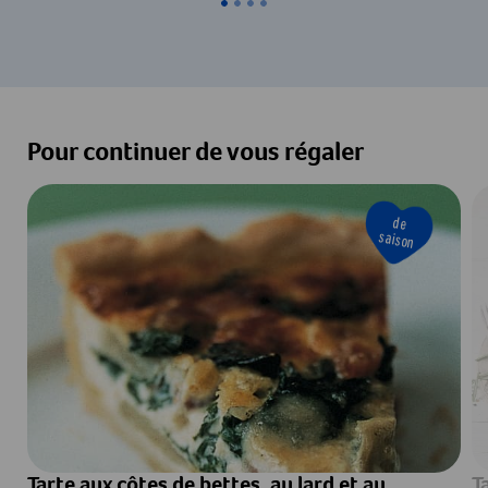
Pour continuer de vous régaler
de
saison
Tarte aux côtes de bettes, au lard et au
T