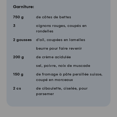
Garniture:
750
g
de côtes de bettes
3
oignons rouges, coupés en
rondelles
2
gousses
d'ail, coupées en lamelles
beurre pour faire revenir
200
g
de crème acidulée
sel, poivre, noix de muscade
150
g
de fromage à pâte persillée suisse,
coupé en morceaux
2
cs
de ciboulette, ciselée, pour
parsemer