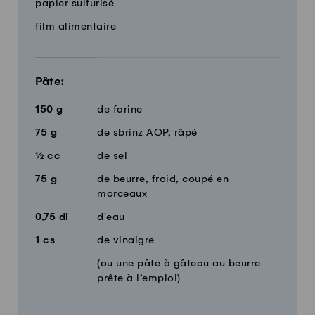
Quantité
Ingrédients
papier sulfurisé
film alimentaire
Pâte:
150
g
de farine
75
g
de sbrinz AOP, râpé
½
cc
de sel
75
g
de beurre, froid, coupé en
morceaux
0,75
dl
d'eau
1
cs
de vinaigre
(ou une pâte à gâteau au beurre
prête à l’emploi)