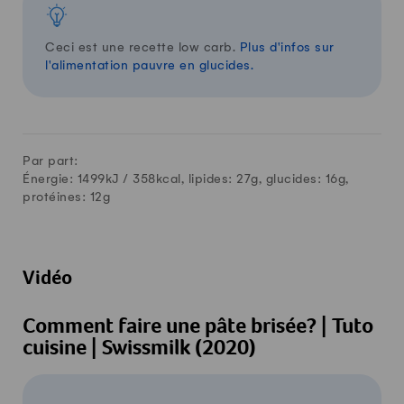
Ceci est une recette low carb.
Plus d'infos sur
l'alimentation pauvre en glucides.
Par part:
Énergie: 1499kJ /
358
kcal, lipides:
27
g, glucides:
16
g,
protéines:
12
g
Vidéo
Comment faire une pâte brisée? | Tuto
cuisine | Swissmilk (2020)