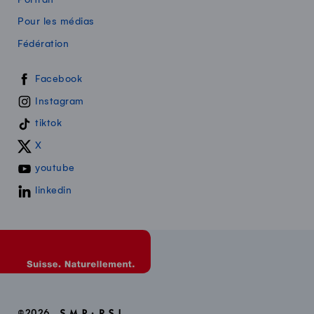
Pour les médias
Fédération
Swissmilk sur les réseaux sociaux
Facebook
Instagram
tiktok
X
youtube
linkedin
©2026