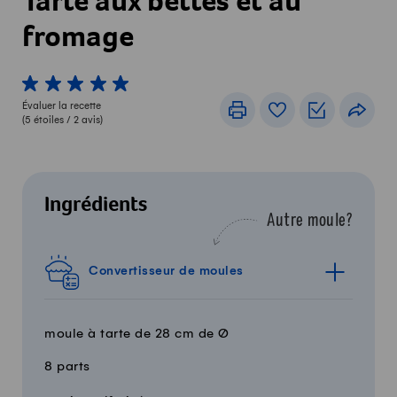
Tarte aux bettes et au
fromage
1 von 5 étoiles
2 von 5 étoiles
3 von 5 étoiles
4 von 5 étoiles
5 von 5 étoiles
Évaluer la recette
Imprimer
Livre de recettes
Listes de c
Part
(
5
étoiles /
2
avis)
Ingrédients
Autre moule?
Convertisseur de moules
moule à tarte de 28 cm de Ø
8 parts