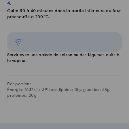
Cuire 30 à 40 minutes dans la partie inférieure du four
préchauffé à 200 °C.
Servir avec une salade de saison ou des légumes cuits à
la vapeur.
Par portion:
Énergie: 1637kJ /
391
kcal, lipides:
18
g, glucides:
38
g,
protéines:
20
g