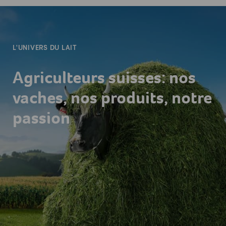
-
L'UNIVERS DU LAIT
Agriculteurs suisses: nos
vaches, nos produits, notre
passion