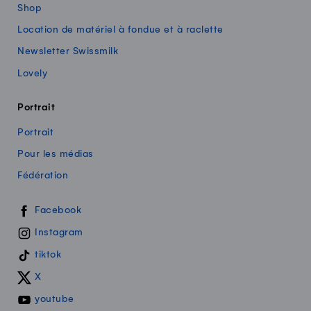
Shop
Location de matériel à fondue et à raclette
Newsletter Swissmilk
Lovely
Portrait
Portrait
Pour les médias
Fédération
Swissmilk sur les réseaux sociaux
Facebook
Instagram
tiktok
X
youtube