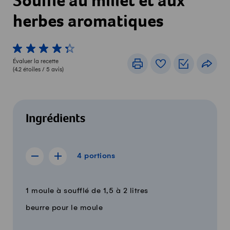
Soufflé au millet et aux
herbes aromatiques
1 von 5 étoiles
2 von 5 étoiles
3 von 5 étoiles
4 von 5 étoiles
5 von 5 étoiles
Évaluer la recette
Imprimer
Livre de recettes
Listes de c
Part
(
4.2
étoiles /
5
avis)
Ingrédients
4 portions
4
portions
Afficher la recette de 3 portions
Afficher la recette de 5 portions
Quantité
Ingrédients
1 moule à soufflé de 1,5 à 2 litres
beurre pour le moule