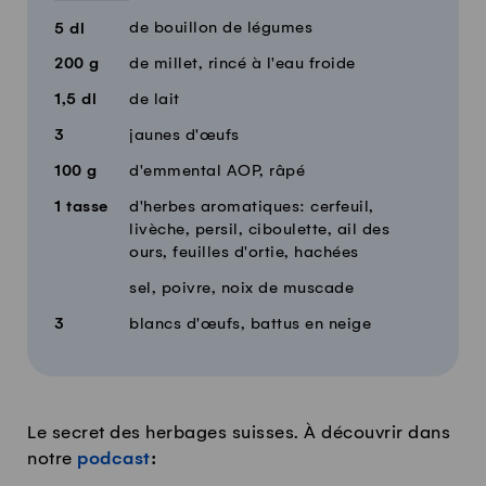
de bouillon de légumes
5
dl
200
g
de millet, rincé à l'eau froide
1,5
dl
de lait
3
jaunes d'œufs
100
g
d'emmental AOP, râpé
1
tasse
d'herbes aromatiques: cerfeuil,
livèche, persil, ciboulette, ail des
ours, feuilles d'ortie, hachées
sel, poivre, noix de muscade
3
blancs d'œufs, battus en neige
Le secret des herbages suisses. À découvrir dans
notre
podcast
: