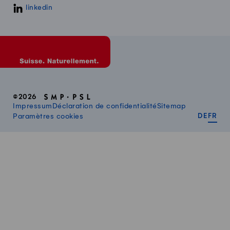
linkedin
©2026
Impressum
Déclaration de confidentialité
Sitemap
DEUT
FR
Paramètres cookies
DE
FR