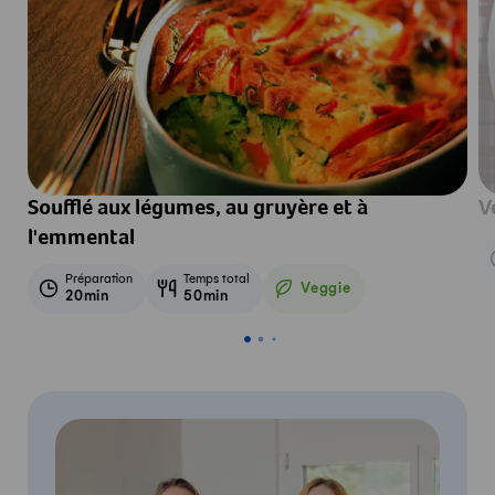
Soufflé aux légumes, au gruyère et à
V
l'emmental
Préparation
Temps total
Veggie
20min
50min
Veggie