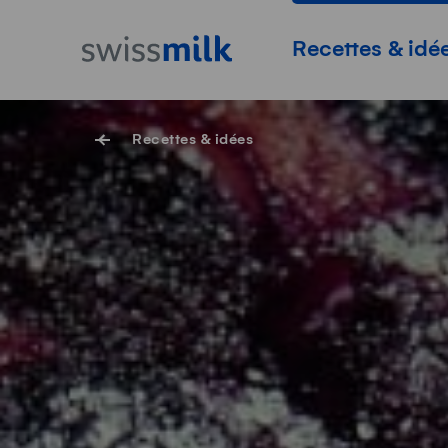
Surfer sur Swissmilk.ch
Accès rapides
Page d'accueil
Navigation princi
Recettes & idé
Recettes & idées