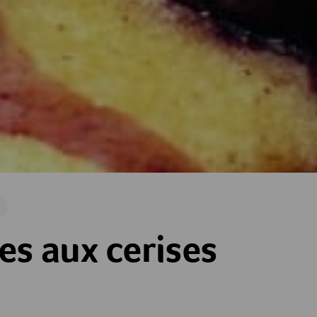
ises
s aux cerises
es
toiles