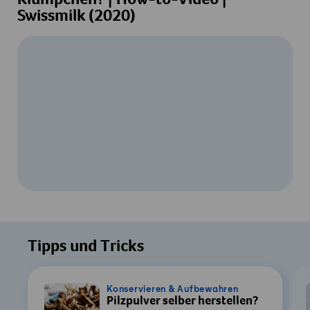
Klümpchen? | How-to-Video |
Swissmilk (2020)
Um dieses Video ansehen zu können, ist
Ihre Zustimmung zur Datenverarbeitung
Tipps und Tricks
durch YouTube erforderlich. Details finden
Sie in unserer
Datenschutzerklärung
.
Konservieren & Aufbewahren
Pilzpulver selber herstellen?
Einstellungen