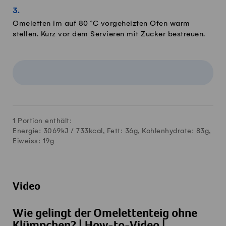
Omeletten im auf 80 °C vorgeheizten Ofen warm
stellen. Kurz vor dem Servieren mit Zucker bestreuen.
1 Portion enthält:
Energie: 3069kJ /
733
kcal, Fett:
36
g, Kohlenhydrate:
83
g,
Eiweiss:
19
g
Video
Wie gelingt der Omelettenteig ohne