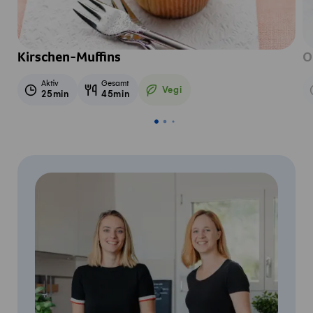
Kirschen-Muffins
O
Aktiv
Gesamt
Vegi
25min
45min
Vegetarisch