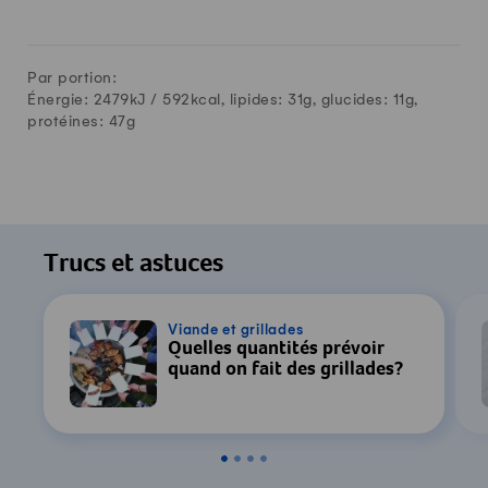
Par portion:
Énergie: 2479kJ /
592
kcal, lipides:
31
g, glucides:
11
g,
protéines:
47
g
Trucs et astuces
Viande et grillades
Quelles quantités prévoir
quand on fait des grillades?