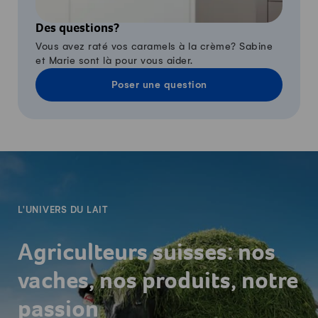
Des questions?
Vous avez raté vos caramels à la crème? Sabine
et Marie sont là pour vous aider.
Poser une question
-
L'UNIVERS DU LAIT
Agriculteurs suisses: nos
vaches, nos produits, notre
passion