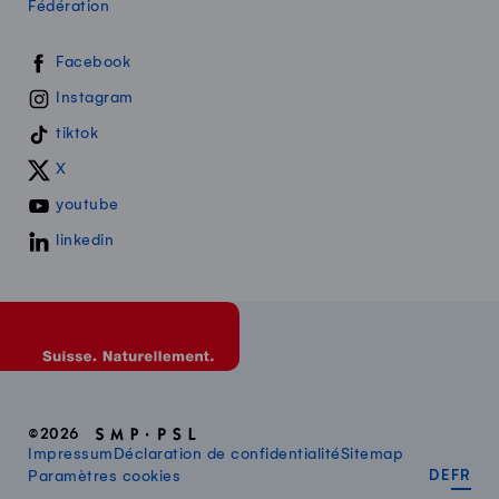
Fédération
Swissmilk sur les réseaux sociaux
Facebook
Instagram
tiktok
X
youtube
linkedin
©2026
Impressum
Déclaration de confidentialité
Sitemap
DEUT
FR
Paramètres cookies
DE
FR