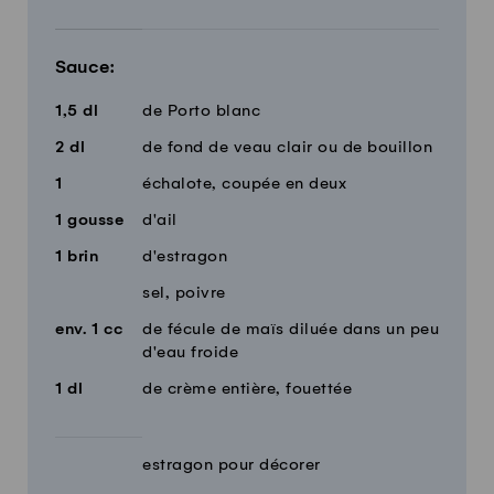
Sauce:
1,5
dl
de Porto blanc
2
dl
de fond de veau clair ou de bouillon
1
échalote, coupée en deux
1
gousse
d'ail
1
brin
d'estragon
sel, poivre
env.
1
cc
de fécule de maïs diluée dans un peu
d'eau froide
1
dl
de crème entière, fouettée
estragon pour décorer