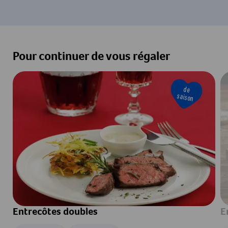
Pour continuer de vous régaler
de
saison
Entrecôtes doubles
E