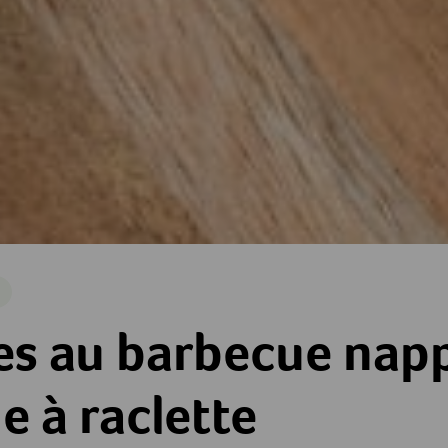
e
cue nappés de fromage à raclette
s au barbecue nap
 à raclette