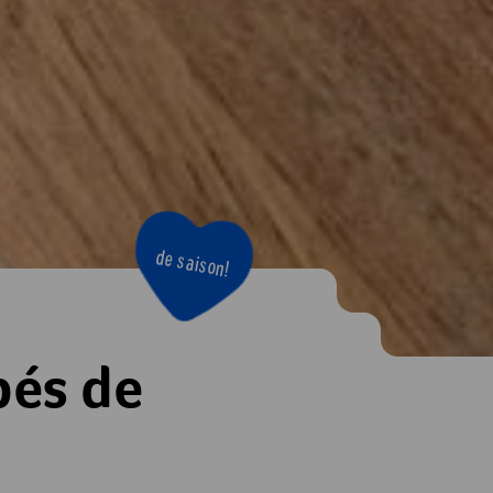
de saison!
pés de